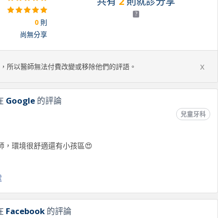
共有
2
則就診分享
?
0
則
尚無分享
x
，所以醫師無法付費改變或移除他們的評語。
在
Google
的評論
兒童牙科
師，環境很舒適還有小孩區😍
處
在
Facebook
的評論