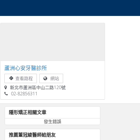
蘆洲心安牙醫診所
查看路程
網站
新北市蘆洲區中山二路120號
02-82856311
隱形矯正
相關文章
發生錯誤
推薦
董冠綾
醫師給朋友