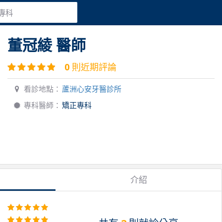
專科
董冠綾
醫師
0
則近期評論
看診地點：
蘆洲心安牙醫診所
專科醫師：
矯正專科
介紹