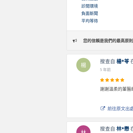
診間環境
負面新聞
平均等待
您的信賴是我們的最高原則
搜查自
楊*苓
楊
5 年前
謝謝溫柔的董醫
前往原文出
搜查自
林*懋
林