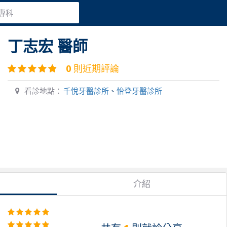
專科
丁志宏
醫師
0
則近期評論
看診地點：
千悅牙醫診所
、
怡登牙醫診所
介紹