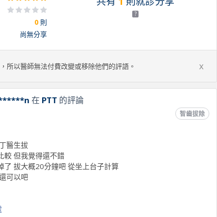
共有
1
則就診分享
?
0
則
尚無分享
x
，所以醫師無法付費改變或移除他們的評語。
******n
在
PTT
的評論
智齒拔除
是丁醫生拔
比較 但我覺得還不錯
了 拔大概20分鐘吧 從坐上台子計算
該還可以吧
處