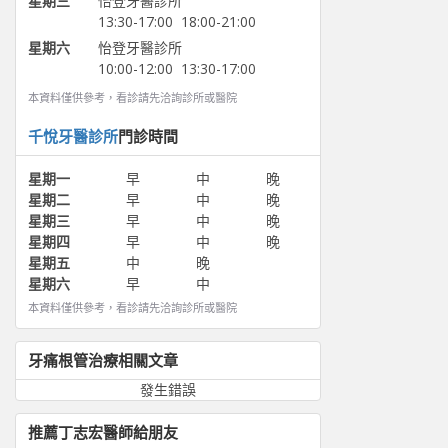
星期三
怡登牙醫診所
13:30-17:00
18:00-21:00
星期六
怡登牙醫診所
10:00-12:00
13:30-17:00
本資料僅供參考，看診請先洽詢診所或醫院
千悅牙醫診所
門診時間
星期一
早
中
晚
星期二
早
中
晚
星期三
早
中
晚
星期四
早
中
晚
星期五
中
晚
星期六
早
中
本資料僅供參考，看診請先洽詢診所或醫院
牙痛根管治療
相關文章
發生錯誤
推薦
丁志宏
醫師給朋友