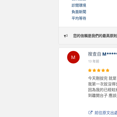
診間環境
負面新聞
平均等待
您的信賴是我們的最高原則
搜查自
M****
M
13 年前
今天剛拔完 就
我第一次拔沒得
因為我的已經蛀掉
到離開台子 應
前往原文出