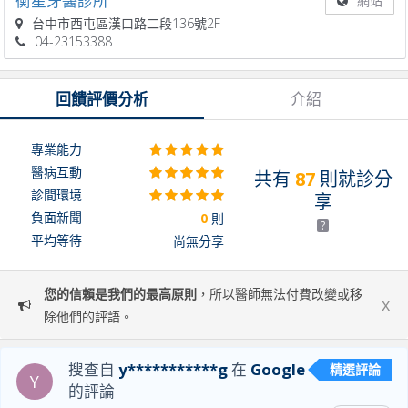
衡星牙醫診所
網站
台中市西屯區漢口路二段136號2F
04-23153388
回饋評價分析
介紹
專業能力
醫病互動
共有
87
則就診分
診間環境
享
負面新聞
0
則
?
平均等待
尚無分享
您的信賴是我們的最高原則
，所以醫師無法付費改變或移
x
除他們的評語。
搜查自
y***********g
在
Google
精選評論
Y
的評論