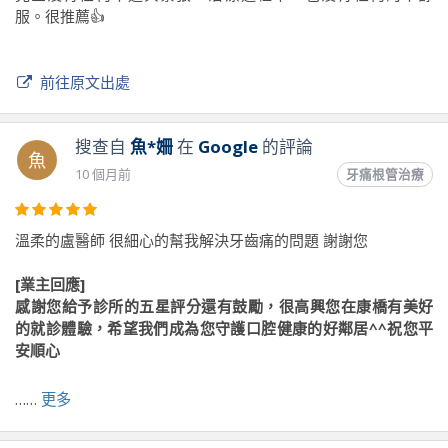
服。很推薦👍
前往原文出處
搜查自
魚*姍
在
Google
的評論
魚
10 個月前
牙痛根管治療
溫柔的盧醫師 很細心的幫我解決牙齒痛的問題 謝謝您
[業主回應]
感謝您給予診所的五星評分還有鼓勵，很高興您在康橋有美好
的就診體驗，希望我們成為您守護口腔健康的好鄰居^^祝您平
安順心
……
更多
前往原文出處