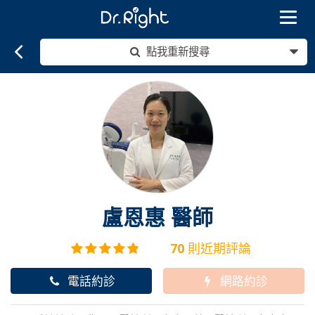
Toggle
navigat
點我重新搜尋
盧恩惠
醫師
70
則近期評論
電話約診
網路約診