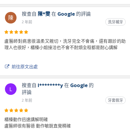
謝謝康橋有這麼好的醫生
搜查自
陳*雯
在
Google
的評論
陳
2 年前
洗牙補牙
前往原文出處
盧醫師對病患很溫柔又親切，洗牙完全不會痛，還有跟診的助
理人也很好，櫃檯小姐接洽也不會不耐煩全程都是耐心講解
前往原文出處
搜查自
l********y
在
Google
的
L
評論
2 年前
牙套假牙
櫃檯動作迅速講解明確
盧醫師很有醫德 動作敏銳直覺精確