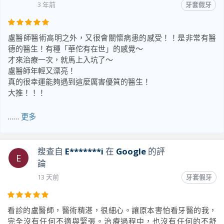
3 年前
牙套假牙
盧醫師醫術高明之外，又很會關懷病患的感受！！是非常有醫
德的醫生！有種「華佗有在世」的感覺～
才來治療一次，就馬上入坑了～
盧醫師年輕又漂亮！
真的很幸運能夠遇到這麼厲害優質的醫生！
大推！！！
……
更多
前往原文出處
搜查自
E*******i
在
Google
的評
E
論
13 天前
牙套假牙
看診的盧醫師，醫術精湛，很細心。讓原本害怕看牙醫的我，
完全沒有任何不適與緊張。治療過程中，也沒有任何的不舒