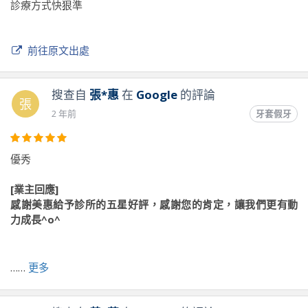
診療方式快狠準
前往原文出處
搜查自
張*惠
在
Google
的評論
張
2 年前
牙套假牙
優秀
[業主回應]
感謝美惠給予診所的五星好評，感謝您的肯定，讓我們更有動
力成長^o^
前往原文出處
……
更多