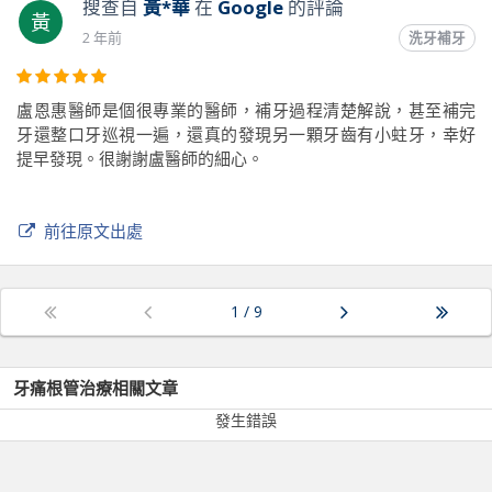
搜查自
黃*華
在
Google
的評論
黃
2 年前
洗牙補牙
盧恩惠醫師是個很專業的醫師，補牙過程清楚解說，甚至補完
牙還整口牙巡視一遍，還真的發現另一顆牙齒有小蛀牙，幸好
提早發現。很謝謝盧醫師的細心。
前往原文出處
1
/
9
牙痛根管治療
相關文章
發生錯誤