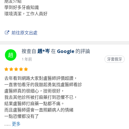
朋友介紹
學到好多牙齒知識
環境清潔，工作人員好
前往原文出處
搜查自
趙*岑
在
Google
的評論
趙
1 年前
牙套假牙
去年看到網路大家對盧醫師評價超讚，
一直害怕看牙的我鼓起勇氣找盧醫師看診
盧醫師真的很細心，技術很好，
我去其他診所被打麻藥打到恐懼不已，
結果盧醫師打麻藥一點都不痛。
而且盧醫師還會一直照顧病人的情緒
一點恐懼都沒有了
盧醫師幫我處理了其他診所沒處理好的牙齒
……
更多
真的很謝謝盧醫師