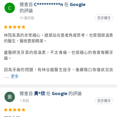
搜查自
C**********n
在
Google
C
的評論
10 個月前
洗牙補牙
林院長真的非常細心，總是站在患者角度思考，也是個很溫柔
的醫生，醫術更是精湛。
盧醫師洗牙真的很溫柔，不太會痛，也很細心的檢查每顆牙
齒。
因為牙齒的問題，有林谷龍醫生拔牙，後續傷口恢復狀況良
好，也不太會痛
……
更多
謝謝康橋，康橋真的是我很信任的牙醫🫶🏻
搜查自
黃*欣
在
Google
的評論
黃
1 年前
洗牙補牙
前往原文出處