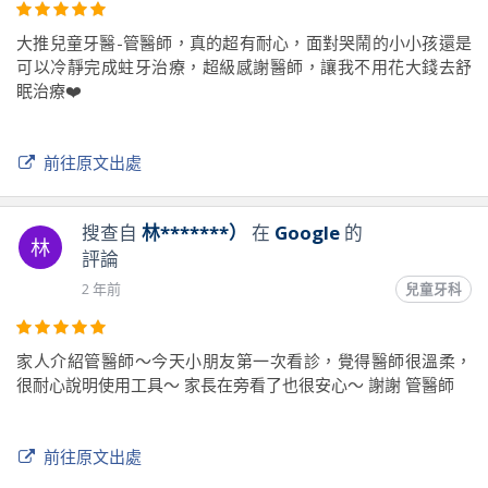
大推兒童牙醫-管醫師，真的超有耐心，面對哭鬧的小小孩還是
可以冷靜完成蛀牙治療，超級感謝醫師，讓我不用花大錢去舒
眠治療❤️
前往原文出處
搜查自
林*******）
在
Google
的
林
評論
2 年前
兒童牙科
家人介紹管醫師～今天小朋友第一次看診，覺得醫師很溫柔，
很耐心說明使用工具～ 家長在旁看了也很安心～ 謝謝 管醫師
前往原文出處