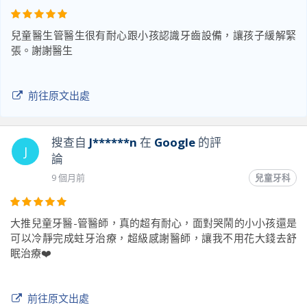
兒童醫生管醫生很有耐心跟小孩認識牙齒設備，讓孩子緩解緊
張。謝謝醫生
前往原文出處
搜查自
J******n
在
Google
的評
J
論
9 個月前
兒童牙科
大推兒童牙醫-管醫師，真的超有耐心，面對哭鬧的小小孩還是
可以冷靜完成蛀牙治療，超級感謝醫師，讓我不用花大錢去舒
眠治療❤️
前往原文出處