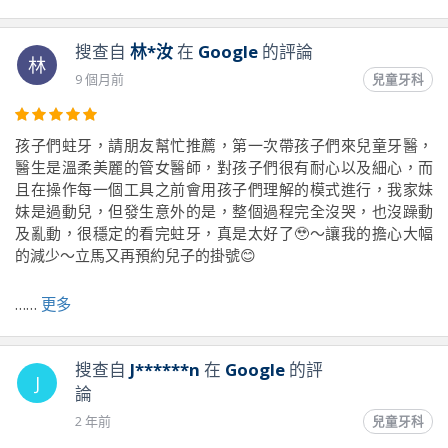
搜查自
林*汝
在
Google
的評論
林
9 個月前
兒童牙科
孩子們蛀牙，請朋友幫忙推薦，第一次帶孩子們來兒童牙醫，
醫生是溫柔美麗的管女醫師，對孩子們很有耐心以及細心，而
且在操作每一個工具之前會用孩子們理解的模式進行，我家妹
妹是過動兒，但發生意外的是，整個過程完全沒哭，也沒躁動
及亂動，很穩定的看完蛀牙，真是太好了🥹～讓我的擔心大幅
的減少～立馬又再預約兒子的掛號😊
……
更多
前往原文出處
搜查自
J******n
在
Google
的評
J
論
2 年前
兒童牙科