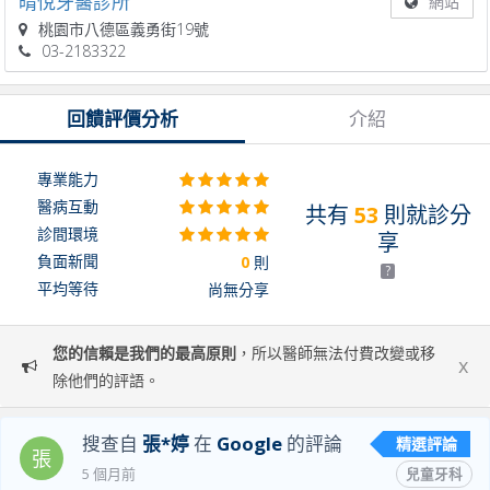
晴悅牙醫診所
網站
桃園市八德區義勇街19號
03-2183322
回饋評價分析
介紹
專業能力
醫病互動
共有
53
則就診分
診間環境
享
負面新聞
0
則
?
平均等待
尚無分享
您的信賴是我們的最高原則
，所以醫師無法付費改變或移
x
除他們的評語。
搜查自
張*婷
在
Google
的評論
精選評論
張
5 個月前
兒童牙科