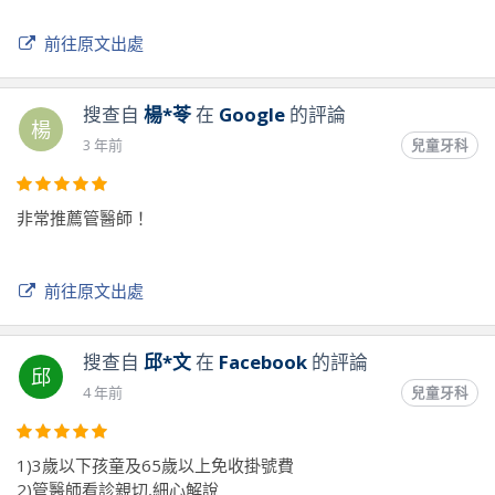
前往原文出處
搜查自
楊*苓
在
Google
的評論
楊
3 年前
兒童牙科
非常推薦管醫師！
前往原文出處
搜查自
邱*文
在
Facebook
的評論
邱
4 年前
兒童牙科
1)3歲以下孩童及65歲以上免收掛號費
2)管醫師看診親切,細心解說