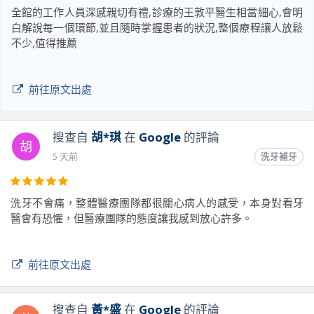
全館的工作人員深感親切有禮,診療的王敦平醫生相當細心,會明
白解說每一個環節,並且隨時掌握患者的狀況,整個療程讓人放鬆
不少,值得推薦
前往原文出處
搜查自
胡*琪
在
Google
的評論
胡
5 天前
洗牙補牙
洗牙不會痛，整體醫療團隊都很關心病人的感受，本身對看牙
醫會有恐懼，但醫療團隊的態度讓我感到放心許多。
前往原文出處
搜查自
黃*盛
在
Google
的評論