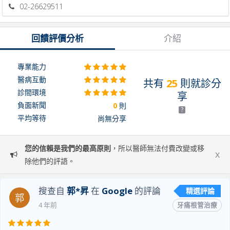
02-26629511
回饋評價分析
介紹
專業能力
醫病互動
共有
25
則就診分
診間環境
享
負面新聞
0
則
?
平均等待
尚無分享
您的信賴是我們的最高原則
，所以醫師無法付費改變或移
x
除他們的評語。
搜查自
郭*昇
在
Google
的評論
精選評論
郭
4 年前
牙痛根管治療