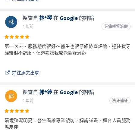
搜查自
林*琴
在
Google
的評論
林
1 年前
牙痛根管治療
第一次去、服務態度很好～醫生也很仔細檢查評論、過往拔牙
經驗很不舒服、但這次讓我感覺超舒適👍
前往原文出處
搜查自
郭*鈴
在
Google
的評論
郭
1 年前
洗牙補牙
環境整潔明亮，醫生看診專業親切，解説詳盡，櫃台人員服務
態度佳