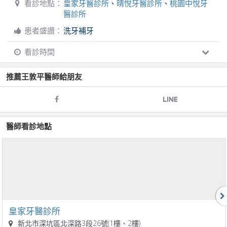
看診地點：
皇家牙醫診所
、
晴悅牙醫診所
、
桃園中悅牙
醫診所
患者盛讚：
洗牙補牙
看診時間
推薦
王敦平
醫師給朋友
醫師看診地點
皇家牙醫診所
新北市深坑區北深路3段26號(1樓、2樓)