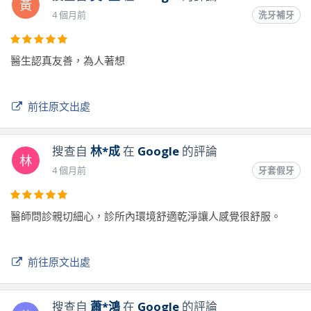
黃
4 個月前
洗牙補牙
醫生認真友善，為人著想
前往原文出處
搜查自
林*成
在
Google
的評論
林
4 個月前
牙套假牙
醫師問診親切細心，診所內環境舒適乾淨讓人感覺很舒服。
前往原文出處
搜查自
蕭*鴻
在
Google
的評論