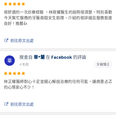
很舒適的一次診療經驗 ，林政耀醫生的說明很清楚，特別喜歡
今天幫忙服務的牙醫兩個女生助理，介紹的很詳細且服務態度
良好！推薦👍
前往原文出處
搜查自
畢*蘭
在
Facebook
的評論
畢
4 年前
牙齒矯正
林正耀醫師耐心十足並細心解說治療的任何可能，讓病患忐忑
的心情安心不少！
前往原文出處