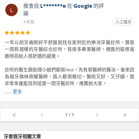
搜查自
L*******e
在
Google
的評
L
論
4 年前
人工植牙
一年以前牙齒剛好不舒服就找在家附近的樂沛牙醫診所，算是
一間有規模的牙醫綜合診所，有很多專業醫師，裡面的裝修寬
敞明亮給人很舒適的感覺。
診所的醫生跟助理小姐們都很nice，先有郭醫師的醫治，後來因
為植牙換林政耀醫師，兩人都很親切，醫術又好、又仔細，我
非常幸運能找到這麼一間牙醫診所，推薦給大家。
……
更多
前往原文出處
1
/
1
牙套假牙
相關文章