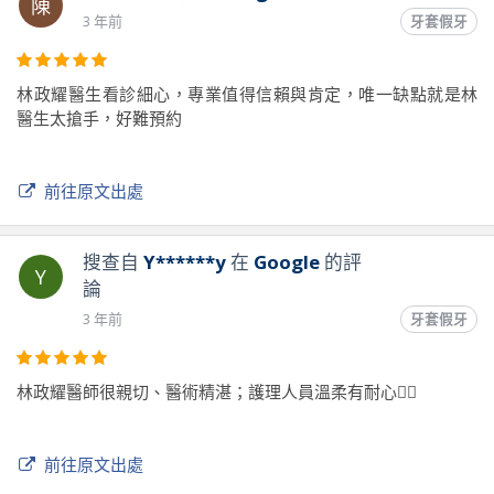
陳
3 年前
牙套假牙
林政耀醫生看診細心，專業值得信賴與肯定，唯一缺點就是林
醫生太搶手，好難預約
前往原文出處
搜查自
Y******y
在
Google
的評
Y
論
3 年前
牙套假牙
林政耀醫師很親切、醫術精湛；護理人員溫柔有耐心👍🏻
前往原文出處