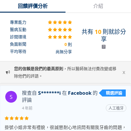
回饋評價分析
介紹
專業能力
醫病互動
共有
10
則就診分
診間環境
享
負面新聞
0
則
?
平均等待
尚無分享
您的信賴是我們的最高原則
，所以醫師無法付費改變或移
x
除他們的評語。
搜查自
S*******i
在
Facebook
的
精選評論
S
評論
4 年前
人工植牙
掛號小姐非常有禮貌，很誠懇耐心地訊問有關我牙齒的問題，