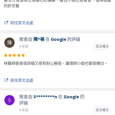
醫生人很溫柔也很細心的講解，櫃台小姐也很客氣，值得推薦
的好牙醫
前往原文出處
搜查自
陳*禎
在
Google
的評論
陳
4 年前
洗牙補牙
林醫師儉查很詳细又很有耐心解锐，護理師小姐也都很親切。
前往原文出處
搜查自
S********n
在
Google
的
S
評論
4 年前
洗牙補牙