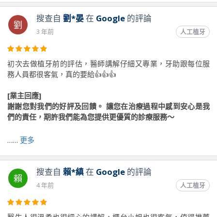
搜查自
劉*晏
在
Google
的評論
劉
3 年前
人工植牙
初次去做植牙前的評估，醫師講解仔細又專業，牙助跟每位服
務人員都很客氣，真的要給👍👍👍
[業主回應]
謝謝您對我們的好評及回饋。 讓您在治療過程中感到安心是我
們的責任，期許我們能為您提供更優質的診療服務～
……
更多
前往原文出處
搜查自
賴*縝
在
Google
的評論
賴
4 年前
人工植牙