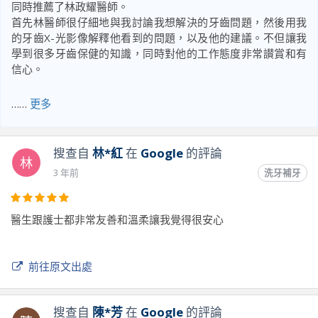
同時推薦了林政耀醫師。
首先林醫師很仔細地與我討論我想解決的牙齒問題，然後用我
的牙齒X-光影像解釋他看到的問題，以及他的建議。不但讓我
學到很多牙齒保健的知識，同時對他的工作態度非常讃賞和有
信心。
……
更多
前往原文出處
搜查自
林*紅
在
Google
的評論
林
3 年前
洗牙補牙
醫生跟護士都非常友善和溫柔讓我覺得很安心
前往原文出處
搜查自
陳*芳
在
Google
的評論