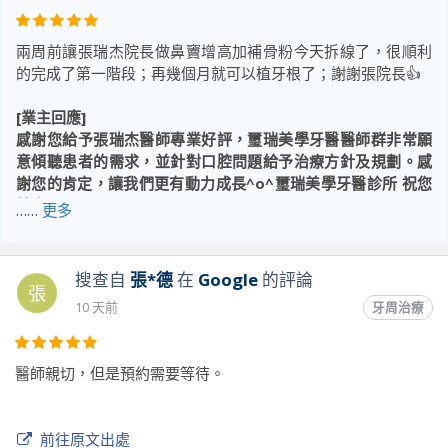
兩周前讓張瑞杰院長做鼻竇增高加補骨粉今天拆線了，很順利
的完成了第一階段；再幾個月就可以植牙根了；謝謝張院長👍
[業主回應]
感謝您給予張瑞杰醫師專業好評，璽瑞美學牙醫醫師群非常願
意傾聽患者的需求，並針對口腔問題給予治療方針及規劃。感
謝您的肯定，讓我們更有動力成長^o^璽瑞美學牙醫診所 祝您
健康順心~
……
更多
前往原文出處
搜查自
張*德
在
Google
的評論
張
10 天前
牙周治療
醫師親切，但是預約需要等待。
前往原文出處