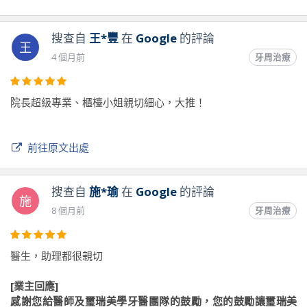
搜查自
王*豐
在
Google
的評論
王
4 個月前
牙周治療
院長超級專業、櫃檯小姐親切細心，大推！
前往原文出處
搜查自
施*瑜
在
Google
的評論
施
8 個月前
牙周治療
醫生，助理都很親切
[業主回應]
感謝您給醫師及璽瑞美學牙醫團隊的鼓勵，您的鼓勵讓璽瑞美