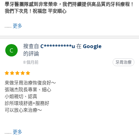
學牙醫團隊感到非常榮幸，我們持續提供高品質的牙科療程！
我們下次見！祝福您 平安順心
……
更多
前往原文出處
搜查自
C**********u
在
Google
C
的評論
8 個月前
牙周治療
來做牙周治療恢復良好～
張瑞杰院長專業、細心
小姐親切、認真
診所環境舒適+服務好
可以放心來治療～
前往原文出處
……
更多