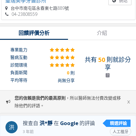
璽瑞美學牙醫診所
網站
台中市南屯區永春東七路889號
04-23808559
回饋評價分析
介紹
專業能力
醫病互動
共有
50
則就診分
診間環境
享
負面新聞
0
則
?
平均等待
尚無分享
您的信賴是我們的最高原則
，所以醫師無法付費改變或移
x
除他們的評語。
搜查自
洪*靜
在
Google
的評論
精選評論
洪
3 年前
人工植牙