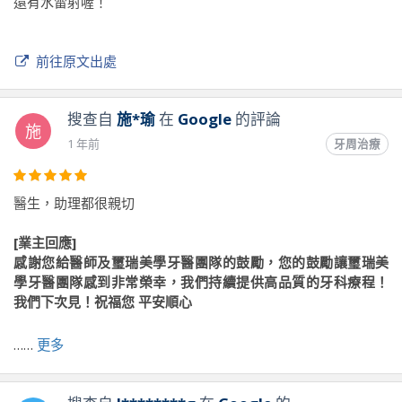
還有水雷射喔！
前往原文出處
搜查自
施*瑜
在
Google
的評論
施
1 年前
牙周治療
醫生，助理都很親切
[業主回應]
感謝您給醫師及璽瑞美學牙醫團隊的鼓勵，您的鼓勵讓璽瑞美
學牙醫團隊感到非常榮幸，我們持續提供高品質的牙科療程！
我們下次見！祝福您 平安順心
……
更多
前往原文出處