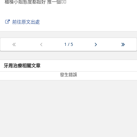
櫃檯小姐態度都超好 推一個👍🏻
前往原文出處
1
/
5
牙周治療
相關文章
發生錯誤