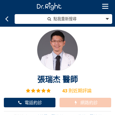
Toggle
navigat
點我重新搜尋
張瑞杰
醫師
43
則近期評論
電話約診
網路約診