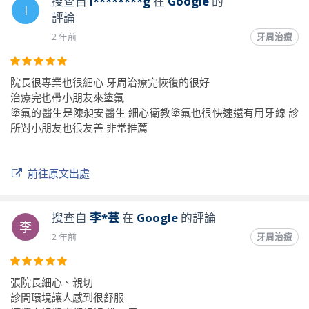
搜查自
I********g
在
Google
的
I
評論
2 年前
牙周治療
院長很專業也很細心 牙周治療完恢復的很好
治療完也帶小朋友來塗氟
塗氟的醫生是陳昶安醫生 細心衛教塗氟也很快速還有用牙線 診
所對小朋友也很友善 非常推薦
前往原文出處
搜查自
李*芸
在
Google
的評論
李
2 年前
牙周治療
張院長細心、親切
診間環境讓人感到很舒服