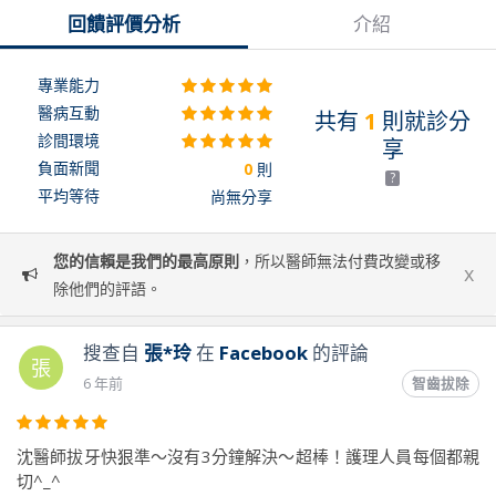
回饋評價分析
介紹
專業能力
醫病互動
共有
1
則就診分
診間環境
享
負面新聞
0
則
?
平均等待
尚無分享
您的信賴是我們的最高原則
，所以醫師無法付費改變或移
x
除他們的評語。
搜查自
張*玲
在
Facebook
的評論
張
6 年前
智齒拔除
沈醫師拔牙快狠準～沒有3分鐘解決～超棒！護理人員每個都親
切^_^