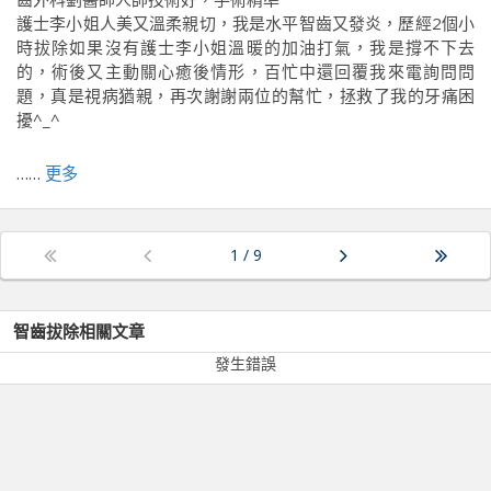
護士李小姐人美又溫柔親切，我是水平智齒又發炎，歷經2個小
時拔除如果沒有護士李小姐溫暖的加油打氣，我是撐不下去
的，術後又主動關心癒後情形，百忙中還回覆我來電詢問問
題，真是視病猶親，再次謝謝兩位的幫忙，拯救了我的牙痛困
擾^_^
……
更多
前往原文出處
1
/
9
智齒拔除
相關文章
發生錯誤