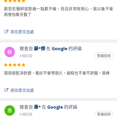
兩顆都顆智齒都拔好了!!(我還特地看了手錶時間) 說好的半小時
劉哲宏醫師拔智齒一點都不痛，而且非常有耐心，我以後不會
呢!! 而且回家狀況也都很好 應該跟劉醫師講得一樣 拔除的傷口
再害怕看牙醫了
很小 隔天我口水已經幾乎沒有血絲! 我沒想到拔智齒體驗會是跟
先前身邊朋友的體驗相差如此巨大 讓我一直畏懼了十幾年!
在這邊特此感謝劉醫師的神乎奇技
前往原文出處
前往原文出處
搜查自
蘇*傑
在
Google
的評論
蘇
8 個月前
智齒拔除
環境很乾淨舒適，看診不會等很久，過程也不會不舒服，很棒
前往原文出處
搜查自
惠*
在
Google
的評論
惠
8 個月前
智齒拔除