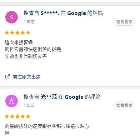
第二點：首先我要跟林佑達醫生說聲抱歉，當天因為覺得櫃檯
人員沒有事先說明幫我預約了您替我拆線，當下給您的態度有
搜查自
S*****.
在
Google
的評論
S
點不滿不是針對您，非常抱歉當下是在氣沒有告知的情況下預
1 年前
智齒拔除
約了不同醫生導致我還得跑第二趟，請您不要介意，我只是希
望都給同一位醫生處理比較不會有一些問題，畢竟每個醫生都
有自己一套推理跟處理方式，我相信貴診所每一位醫生都相當
這次來拔智齒
專業，只是我個人比較習慣同一位醫師，（林佑達醫師對您我
劉哲宏醫師快速俐落的拔完
非常抱歉）也謝謝您當下耐心的跟我說明。
牙助也非常親切友善
第三點：我的主治醫師劉哲宏拔智齒非常專業，拔水平智齒痛
感非常低，相當厲害，感謝貴診所幫我處理我牙齒的問題，期
前往原文出處
望可以改善我以上第一點說明的問題，才不會造成日後有患者
的疑問跟不滿，我會持續推薦親戚朋友到貴診所處理牙齒問
題，祝貴診所生意興隆，感謝每位醫生與櫃檯小姐。
搜查自
光**范
在
Google
的評論
光
1 年前
智齒拔除
前往原文出處
劉醫師拔牙的速度跟專業都很棒還很貼心
推