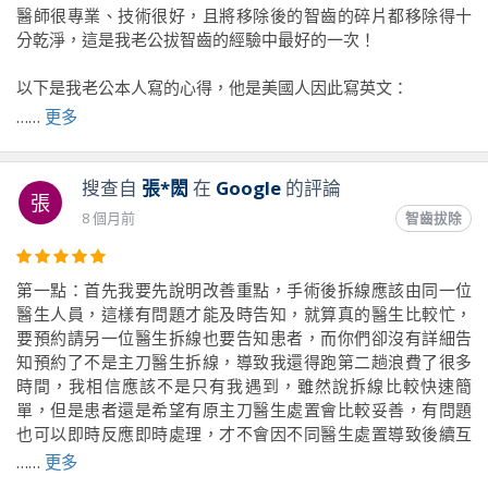
醫師很專業、技術很好，且將移除後的智齒的碎片都移除得十
分乾淨，這是我老公拔智齒的經驗中最好的一次！
以下是我老公本人寫的心得，他是美國人因此寫英文：
……
更多
Dr. Liu did my impacted wisdom tooth extraction. His English
is great, and he explained everything throughout the entire
process, which is so helpful. He predicted the procedure to
搜查自
張*閎
在
Google
的評論
張
take about 20 minutes, and he was spot on! This was the
8 個月前
智齒拔除
best extraction I've ever had. Fast, easy, no debris leftover
to cause an infection. I highly recommend Dr. Liu!
第一點：首先我要先說明改善重點，手術後拆線應該由同一位
醫生人員，這樣有問題才能及時告知，就算真的醫生比較忙，
前往原文出處
要預約請另一位醫生拆線也要告知患者，而你們卻沒有詳細告
知預約了不是主刀醫生拆線，導致我還得跑第二趟浪費了很多
時間，我相信應該不是只有我遇到，雖然說拆線比較快速簡
單，但是患者還是希望有原主刀醫生處置會比較妥善，有問題
也可以即時反應即時處理，才不會因不同醫生處置導致後續互
踢問題情況發生。
……
更多