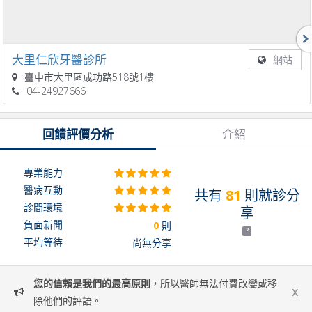
大里仁欣牙醫診所
網站
臺中市大里區成功路518號1樓
04-24927666
回饋評價分析
介紹
專業能力
醫病互動
共有
81
則就診分
診間環境
享
負面新聞
0
則
?
平均等待
尚無分享
您的信賴是我們的最高原則
，所以醫師無法付費改變或移
x
除他們的評語。