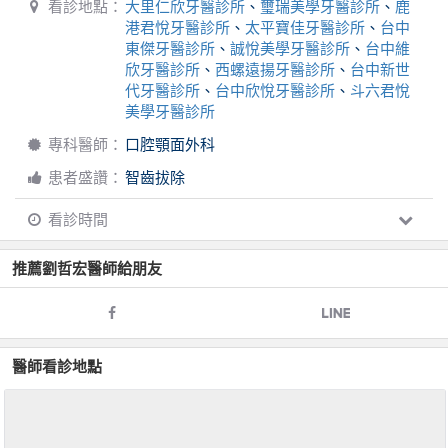
看診地點：
大里仁欣牙醫診所
、
璽瑞美學牙醫診所
、
鹿
港君悅牙醫診所
、
太平寶佳牙醫診所
、
台中
東傑牙醫診所
、
誠悅美學牙醫診所
、
台中維
欣牙醫診所
、
西螺遠揚牙醫診所
、
台中新世
代牙醫診所
、
台中欣悅牙醫診所
、
斗六君悅
美學牙醫診所
專科醫師：
口腔顎面外科
患者盛讚：
智齒拔除
看診時間
推薦
劉哲宏
醫師給朋友
醫師看診地點