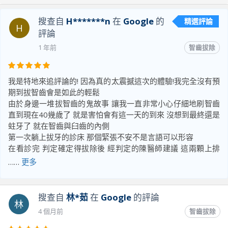
搜查自
H*******n
在
Google
的
精選評論
H
評論
1 年前
智齒拔除
我是特地來追評論的! 因為真的太震撼這次的體驗!我完全沒有預
期到拔智齒會是如此的輕鬆
由於身邊一堆拔智齒的鬼故事 讓我一直非常小心仔細地刷智齒
直到現在40幾歲了 就是害怕會有這一天的到來 沒想到最終還是
蛀牙了 就在智齒與臼齒的內側
第一次躺上拔牙的診床 那個緊張不安不是言語可以形容
在看診完 判定確定得拔除後 經判定的陳醫師建議 這兩顆上排
智齒 有倒鉤他處理會比較辛苦 建議我預約劉哲宏醫師處理 他
……
更多
覺得他處理可能會要一個小時 劉醫師處理應該半小時以內就能
拔除 我一定不會失望 回家還是猶豫了一周 最終還是忍疼到撐
不住了 才預約了劉醫師的約 因此再隔了一周 才排到了劉醫師
搜查自
林*茹
在
Google
的評論
林
的班 只能說額外忍耐這一周是值得的
4 個月前
智齒拔除
我沒預期到的是
當天7:00到診 7:05躺上椅子 7:15打好麻醉 7:35拔牙 7:43居然