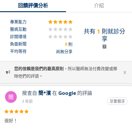
回饋評價分析
介紹
專業能力
醫病互動
共有
1
則就診分
診間環境
享
負面新聞
0
則
?
平均等待
尚無分享
您的信賴是我們的最高原則
，所以醫師無法付費改變或移
x
除他們的評語。
搜查自
簡*濱
在
Google
的評論
簡
3 年前
牙套假牙
很好！