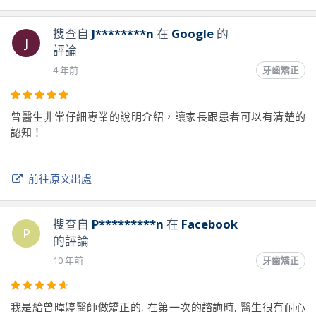
搜查自
J********n
在
Google
的
J
評論
4 年前
牙齒矯正
曾醫生非常仔細專業的說明介紹，讓家長跟患者可以有清楚的
認知！
前往原文出處
搜查自
P*********n
在
Facebook
P
的評論
10 年前
牙齒矯正
我是給曾暐婷醫師做矯正的, 在第一次的諮詢時, 醫生很有耐心