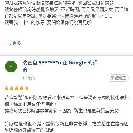
的跟我講解每個階段需要注意的事項, 也回答我很多問題
跟曾醫師諮詢時感覺像聊天, 不趕時間, 而且又是個美女! 而且矯
正都是以年起跳, 還是要選一個能溝通舒服的醫生才是...
跟著我二十年的暴牙, 要開始跟你們說再見啦!
前往原文出處
……
更多
搜查自
Y******u
在
Google
的評
Y
論
10 年前
牙齒矯正
曾暐婷醫師超讚! 雖然看起來很年輕，但是矯正牙齒的技術很熟
練，絲毫不浪費任何時間。
讓我每次回診時都非常期待，因為...醫生也是個氣質型美女!
診所環境也很不錯，設備很新且非常乾淨。推薦給住在信義區
附近想做牙齒矯正的潮潮!