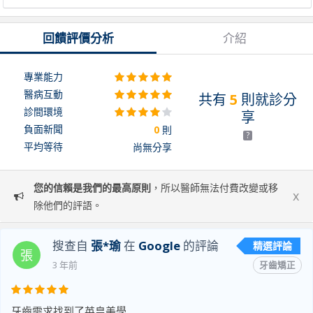
回饋評價分析
介紹
專業能力
醫病互動
共有
5
則就診分
診間環境
享
負面新聞
0
則
?
平均等待
尚無分享
您的信賴是我們的最高原則
，所以醫師無法付費改變或移
x
除他們的評語。
搜查自
張*瑜
在
Google
的評論
精選評論
張
3 年前
牙齒矯正
牙齒需求找到了英皇美學