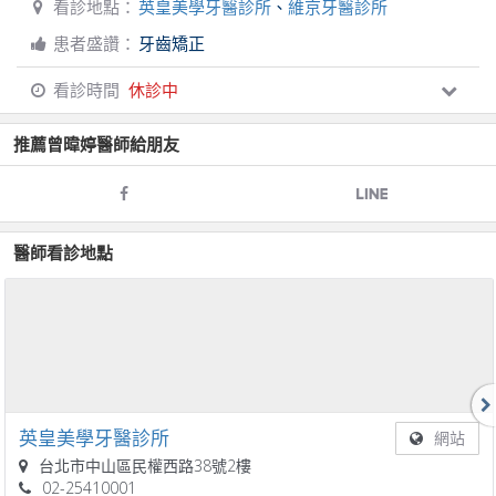
看診地點：
英皇美學牙醫診所
、
維京牙醫診所
患者盛讚：
牙齒矯正
看診時間
休診中
推薦
曾暐婷
醫師給朋友
醫師看診地點
英皇美學牙醫診所
網站
台北市中山區民權西路38號2樓
02-25410001