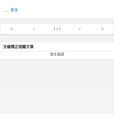
……
更多
前往原文出處
1
/
1
牙齒矯正
相關文章
發生錯誤
服務條款
隱私政策
常見問題
醫師專區
關於我們
©
2026
Dr. Right All rights reserved.