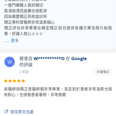
一進門櫃檯人員好親切
裝潢很漂亮設備也很乾淨
因為需要矯正到英皇診所
矯正專科曾醫師非常溫柔細心
矯正評估非常專業在確定矯正前也提供各種方案及照片給我
看，好讓人放心☺️☺️☺️
矯正前發現牙齒需要做顯微根管
……
更多
介紹了牙髓專科的高醫師
高醫師也是很專業的說明牙齒問題
非常溫柔仔細
搜查自
W**********O
在
Google
W
超推薦英皇牙醫診所👍🏻👍🏻👍🏻
的評論
2 年前
牙齒矯正
前往原文出處
高醫師與矯正曾醫師都非常專業，並且對於患者非常溫柔也很
有耐心，也很替患者著想，非常推薦
前往原文出處