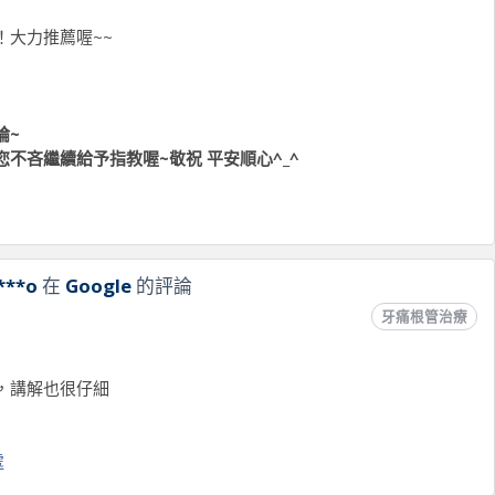
！大力推薦喔~~
論~
不吝繼續給予指教喔~敬祝 平安順心^_^
處
***o
在
Google
的評論
牙痛根管治療
，講解也很仔細
處