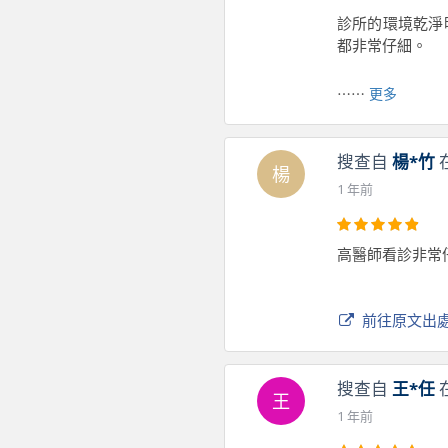
診所的環境乾淨
都非常仔細。
⋯⋯
更多
前往原文出
搜查自
楊*竹
楊
1 年前
高醫師看診非常
前往原文出
搜查自
王*任
王
1 年前