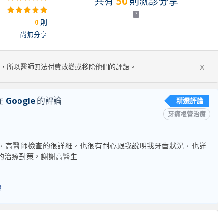
共有
50
則就診分享
?
0
則
尚無分享
x
，所以醫師無法付費改變或移除他們的評語。
在
Google
的評論
精選評論
牙痛根管治療
，高醫師檢查的很詳細，也很有耐心跟我說明我牙齒狀況，也詳
的治療對策，謝謝高醫生
處