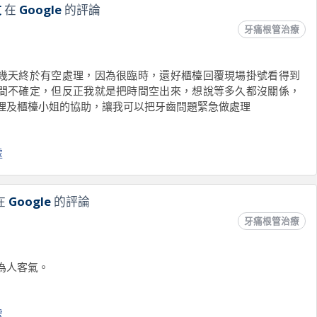
文
在
Google
的評論
牙痛根管治療
幾天終於有空處理，因為很臨時，還好櫃檯回覆現場掛號看得到
間不確定，但反正我就是把時間空出來，想說等多久都沒關係，
理及櫃檯小姐的協助，讓我可以把牙齒問題緊急做處理
處
在
Google
的評論
牙痛根管治療
為人客氣。
處