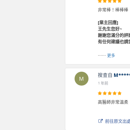
非常棒！棒棒棒
[業主回應]
王先生您好~
謝謝您滿分的評
有任何建議也請您
⋯⋯
更多
前往原文出
搜查自
M****
M
1 年前
高醫師非常溫柔
前往原文出