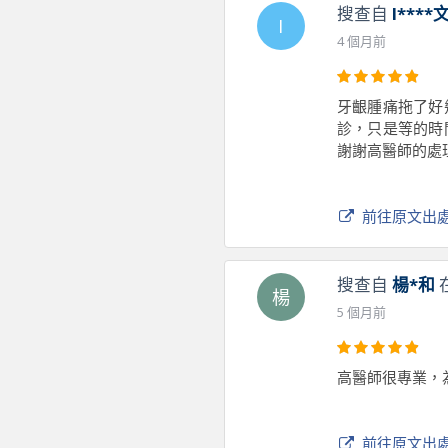
搜查自
I****
I
4 個月前
牙齦腫痛拖了好
診，只是等的時
謝謝高醫師的處
前往原文出
搜查自
楊*和
楊
5 個月前
高醫師很專業，
前往原文出