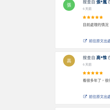
搜查自
張*嵐
張
6 天前
目前處理的情況
前往原文出
搜查自
高*惟
高
6 天前
看很多年了，很
前往原文出