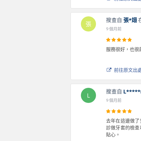
搜查自
張*翊
張
9 個月前
服務很好，也很
前往原文出
搜查自
L*****
L
9 個月前
去年在這邊做了
診做牙套的檢查
貼心。