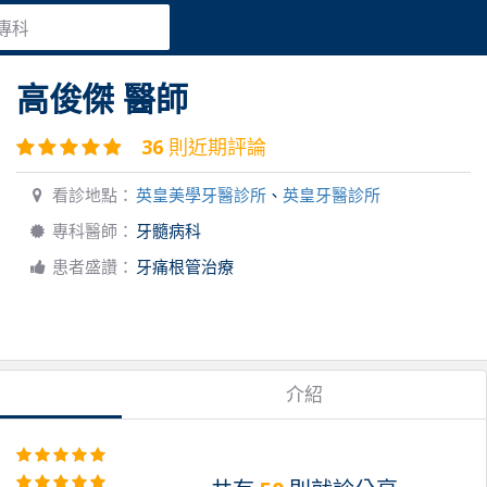
專科
高俊傑
醫師
36
則近期評論
看診地點：
英皇美學牙醫診所
、
英皇牙醫診所
專科醫師：
牙髓病科
患者盛讚：
牙痛根管治療
介紹