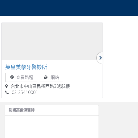
英皇美學牙醫診所
英皇牙醫診
查看路程
網站
查看路
台北市中山區民權西路38號2樓
台北市中山
02-25410001
02-25418
認識
高俊傑
醫師