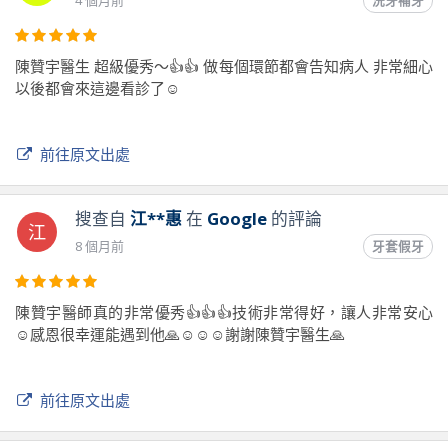
4 個月前
洗牙補牙
陳贊宇醫生 超級優秀～👍👍 做每個環節都會告知病人 非常細心
以後都會來這邊看診了☺️
前往原文出處
搜查自
江**惠
在
Google
的評論
江
8 個月前
牙套假牙
陳贊宇醫師真的非常優秀👍👍👍技術非常得好，讓人非常安心
☺️感恩很幸運能遇到他🙏☺️☺️☺️謝謝陳贊宇醫生🙏
前往原文出處