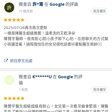
搜查自
許*甯
在
Google
的評論
許
10 個月前
洗牙補牙
2025/07/26再次再次更新
一樣是陳醫生超級推薦！溫柔洗的又乾淨🤩
陳贊宇醫師，很有耐心陪小孩子卸下心防，在用聊天的方式幫
小孩邊塗氟！過程我怕生的女兒很吃這套🤣重點醫生很帥👍🏻
前往原文出處
搜查自
K******U
在
Google
的評
K
論
1 年前
洗牙補牙
陳贊宇醫生超級超級有耐心，女兒第一次看牙齒會緊張，陳醫
生花了將近10分鐘的時間一一介紹工具，還幫每個工具取了可