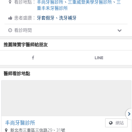
看診地點：
丰尚牙醫診所
、
三重威登美學牙醫診所
、
三
重丰禾牙醫診所
患者盛讚：
牙套假牙、洗牙補牙
看診時間
推薦
陳贊宇
醫師給朋友
醫師看診地點
丰尚牙醫診所
網站
新北市三重區三信路29、31號