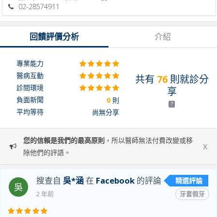
02-28574911
回饋評價分析
介紹
專業能力
醫病互動
共有
76
則就診分
診間環境
享
負面新聞
0
則
?
平均等待
尚無分享
您的信賴是我們的最高原則
，所以醫師無法付費改變或移
x
除他們的評語。
搜查自
吳*涵
在
Facebook
的評論
精選評論
吳
2 年前
牙套假牙