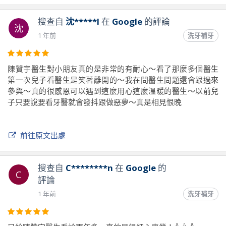
搜查自
沈*****l
在
Google
的評論
沈
1 年前
洗牙補牙
陳贊宇醫生對小朋友真的是非常的有耐心～看了那麼多個醫生
第一次兒子看醫生是笑著離開的～我在問醫生問題還會跟過來
參與～真的很感恩可以遇到這麼用心這麼溫暖的醫生～以前兒
子只要說要看牙醫就會發抖跟做惡夢～真是相見恨晚
前往原文出處
搜查自
C********n
在
Google
的
C
評論
1 年前
洗牙補牙