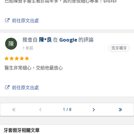
已給陳贊宇醫生看診兩年多，真的是很細心專業！👍👍👍
前往原文出處
搜查自
陳*良
在
Google
的評論
陳
1 年前
洗牙補牙
醫生非常細心，交給他最放心
前往原文出處
1
/
8
牙套假牙
相關文章