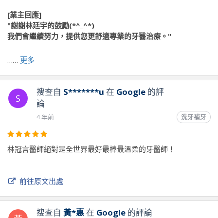
[業主回應]
"謝謝林廷宇的鼓勵(*^_^*)
我們會繼續努力，提供您更舒適專業的牙醫治療。"
……
更多
前往原文出處
搜查自
S*******u
在
Google
的評
S
論
4 年前
洗牙補牙
林冠言醫師絕對是全世界最好最棒最溫柔的牙醫師！
前往原文出處
搜查自
黃*惠
在
Google
的評論