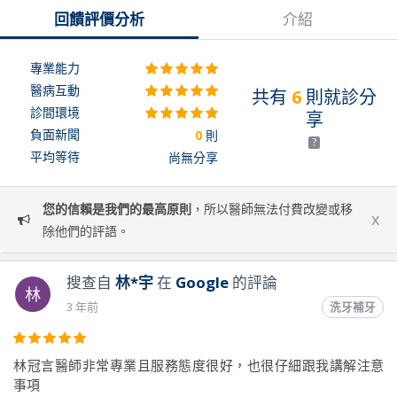
回饋評價分析
介紹
專業能力
醫病互動
共有
6
則就診分
診間環境
享
負面新聞
0
則
?
平均等待
尚無分享
您的信賴是我們的最高原則
，所以醫師無法付費改變或移
x
除他們的評語。
搜查自
林*宇
在
Google
的評論
林
3 年前
洗牙補牙
林冠言醫師非常專業且服務態度很好，也很仔細跟我講解注意
事項