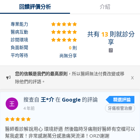
回饋評價分析
介紹
專業能力
醫病互動
共有
13
則就診分
診間環境
享
負面新聞
0
則
?
平均等待
尚無分享
您的信賴是我們的最高原則
，所以醫師無法付費改變或移
x
除他們的評語。
搜查自
王*介
在
Google
的評論
精選評論
王
4 年前
牙痛根管治療
醫師看診解說用心 環境舒適 然後臨時牙痛剛好醫師有空檔可以
幫我處置！非常感謝萬分感激痛哭流涕！ORZ!謝謝