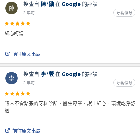
要拔牙，接電話的人很棒，有告知我可預約時間也有告知我當
搜查自
陳*融
在
Google
的評論
陳
天不一定能拔，要看牙齒的狀況，當下我就預約了
2 年前
牙套假牙
今天到禾悅，碰到了一位很棒的醫生，因為我今天要拔的牙齒
是已經快沒了只剩下一點點在外面的，醫生在拔牙前有先跟我
細心呵護
討論，並告知我拔牙會造成萎縮，也告知我這顆牙齒如果要拔
有可能需要切點肉（但還不一定，只是告知有可能，因為牙齒
剩下太少了，並不好拔）醫生也有告訴我不一定要拔掉可以選
前往原文出處
擇留住牙根，但我告訴醫生現在碰到已經會痛了，所以我們討
論的結果就是拔掉囉！醫生很細心，技術也很好！拔牙不痛👍
而且我沒被切肉！真的很感謝今天這位醫生！真的非常謝謝你
搜查自
李*蕓
在
Google
的評論
李
😊醫生並沒有因為我經濟能力不好無法做牙套就敷衍我，反而
2 年前
牙套假牙
很有耐心的回答我詢問的所有問題，真的是一個很棒的初體
驗！
讓人不會緊張的牙科診所，醫生專業，護士細心，環境乾淨舒
適
前往原文出處
前往原文出處