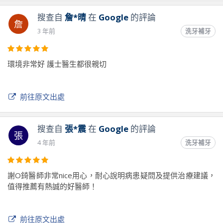
搜查自
詹*晴
在
Google
的評論
詹
3 年前
洗牙補牙
環境非常好 護士醫生都很親切
前往原文出處
搜查自
張*震
在
Google
的評論
張
4 年前
洗牙補牙
謝O錡醫師非常nice用心，耐心說明病患疑問及提供治療建議，
值得推薦有熱誠的好醫師！
前往原文出處