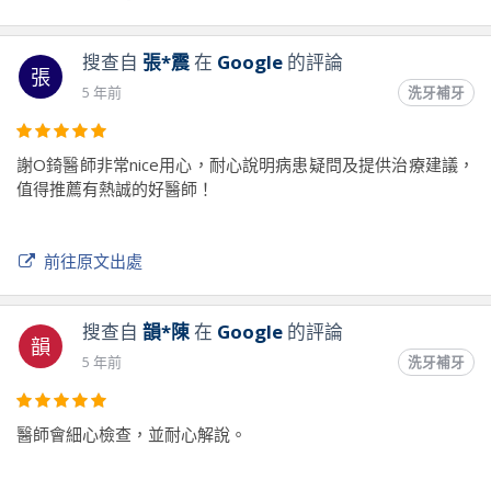
搜查自
張*震
在
Google
的評論
張
5 年前
洗牙補牙
謝O錡醫師非常nice用心，耐心說明病患疑問及提供治療建議，
值得推薦有熱誠的好醫師！
前往原文出處
搜查自
韻*陳
在
Google
的評論
韻
5 年前
洗牙補牙
醫師會細心檢查，並耐心解說。