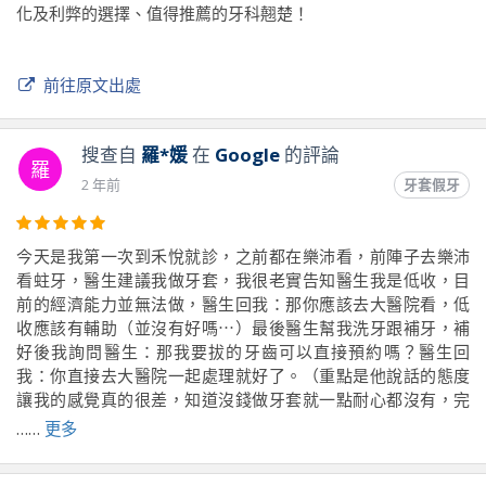
化及利弊的選擇、值得推薦的牙科翹楚！
前往原文出處
搜查自
羅*媛
在
Google
的評論
羅
2 年前
牙套假牙
今天是我第一次到禾悅就診，之前都在樂沛看，前陣子去樂沛
看蛀牙，醫生建議我做牙套，我很老實告知醫生我是低收，目
前的經濟能力並無法做，醫生回我：那你應該去大醫院看，低
收應該有輔助（並沒有好嗎⋯）最後醫生幫我洗牙跟補牙，補
好後我詢問醫生：那我要拔的牙齒可以直接預約嗎？醫生回
我：你直接去大醫院一起處理就好了。（重點是他說話的態度
讓我的感覺真的很差，知道沒錢做牙套就一點耐心都沒有，完
全都在敷衍）要是有錢做牙齒誰會不做？
……
更多
後來我決定換間牙醫，最後選擇了禾悅，並打電話預約告知我