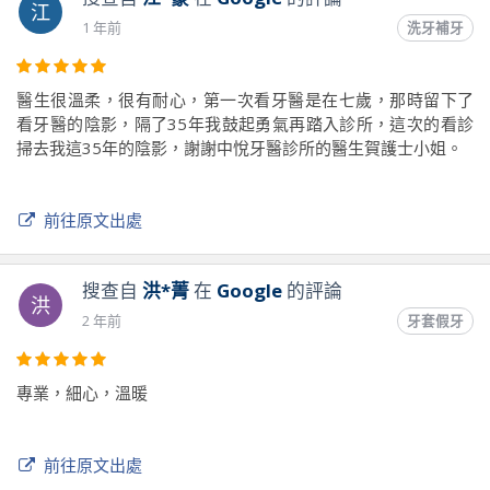
江
1 年前
洗牙補牙
醫生很溫柔，很有耐心，第一次看牙醫是在七歲，那時留下了
看牙醫的陰影，隔了35年我鼓起勇氣再踏入診所，這次的看診
掃去我這35年的陰影，謝謝中悅牙醫診所的醫生賀護士小姐。
前往原文出處
搜查自
洪*菁
在
Google
的評論
洪
2 年前
牙套假牙
專業，細心，溫暖
前往原文出處