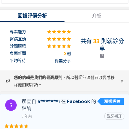
回饋評價分析
介紹
專業能力
醫病互動
共有
33
則就診分
診間環境
享
負面新聞
0
則
?
平均等待
尚無分享
您的信賴是我們的最高原則
，所以醫師無法付費改變或移
x
除他們的評語。
搜查自
S*******i
在
Facebook
的
精選評論
S
評論
5 年前
洗牙補牙