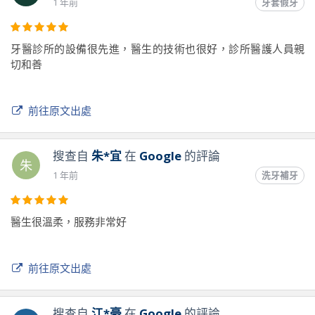
1 年前
牙套假牙
牙醫診所的設備很先進，醫生的技術也很好，診所醫護人員親
切和善
前往原文出處
搜查自
朱*宜
在
Google
的評論
朱
1 年前
洗牙補牙
醫生很溫柔，服務非常好
前往原文出處
搜查自
江*豪
在
Google
的評論