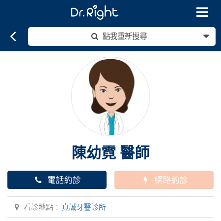
Toggle
navigat
點我重新搜尋
陳幼霓
醫師
電話約診
網路約診
看診地點：
真誠牙醫診所