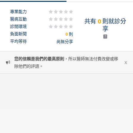
專業能力
醫病互動
共有
0
則就診分
診間環境
享
負面新聞
0
則
?
平均等待
尚無分享
您的信賴是我們的最高原則
，所以醫師無法付費改變或移
x
除他們的評語。
服務條款
隱私政策
常見問題
醫師專區
關於我們