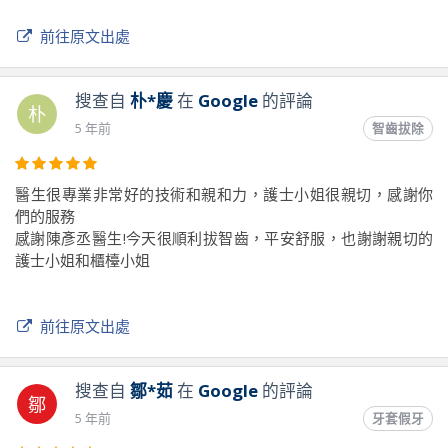
前往原文出處
搜查自
朴*慶
在
Google
的評論
朴
5 年前
智齒拔除
醫生很專業非常好的技術和親和力，護士小姐很親切，感謝你
們的服務
感謝陳彥丞醫生!今天很順利拔智齒，平安舒服，也謝謝親切的
護士小姐和櫃檯小姐
前往原文出處
搜查自
鄒*茹
在
Google
的評論
鄒
5 年前
牙套假牙