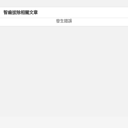
智齒拔除
相關文章
發生錯誤
服務條款
隱私政策
常見問題
醫師專區
關於我們