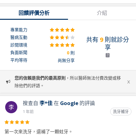
回饋評價分析
介紹
專業能力
醫病互動
共有
9
則就診分
診間環境
享
負面新聞
0
則
?
平均等待
尚無分享
您的信賴是我們的最高原則
，所以醫師無法付費改變或移
x
除他們的評語。
搜查自
李*佳
在
Google
的評論
李
1 年前
洗牙補牙
第一次來洗牙，還補了一顆蛀牙。