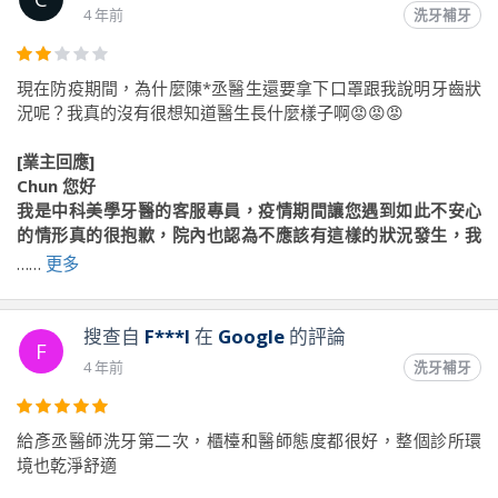
4 年前
洗牙補牙
現在防疫期間，為什麼陳*丞醫生還要拿下口罩跟我說明牙齒狀
況呢？我真的沒有很想知道醫生長什麼樣子啊😡😡😡
[業主回應]
Chun 您好
我是中科美學牙醫的客服專員，疫情期間讓您遇到如此不安心
的情形真的很抱歉，院內也認為不應該有這樣的狀況發生，我
們會更嚴格來要求團隊務必遵守院內防疫規範。
……
更多
為來診的貴賓提供安心無虞的看診環境、落實防疫規定是院方
的責任，牙齒健康的治療照護、與環境的安心放心同等重要; 感
搜查自
F***I
在
Google
的評論
F
謝您反映讓我們知道，團隊會立刻來嚴加執行的！
4 年前
洗牙補牙
中科美學牙醫客服部門敬上
給彥丞醫師洗牙第二次，櫃檯和醫師態度都很好，整個診所環
境也乾淨舒適
前往原文出處