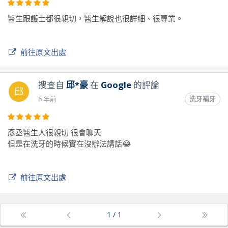
醫生跟護士都很親切，醫生解說也很詳細、很專業。
前往原文出處
搜查自
邱*豪
在
Google
的評論
邱
6 年前
洗牙補牙
彥丞醫生人很親切 很會聊天
但是在洗牙的時候實在沒辦法講話😂
前往原文出處
1
/
1