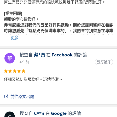
醫生有點兇兇但滿專業的很快就找到我不舒服的那顆蛀牙。
[業主回應]
親愛的李心佳您好，
非常感謝您對我們的五星好評與鼓勵。關於您提到醫師在看診
時讓您感覺「有點兇兇但滿專業的」，我們會特別留意在專業
之外，也要多一點親切和耐心，讓每位來看診的朋友都能感到
……
更多
安心與放鬆。感謝您寶貴的回饋，期待再次為您服務！！
搜查自
蔡*貞
在
Facebook
的評論
蔡
前往原文出處
4 年前
洗牙補牙
仔細又親切及服務好。環境整潔 ~
前往原文出處
搜查自
C**n
在
Google
的評論
C