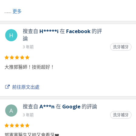
前往原文出處
……
更多
搜查自
H*****i
在
Facebook
的評
H
論
3 年前
洗牙補牙
大推郭醫師！技術超好！
前往原文出處
搜查自
A***n
在
Google
的評論
A
3 年前
洗牙補牙
郭憲憲醫生又帥又會看牙❤️