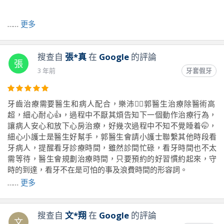
前往原文出處
……
更多
搜查自
張*真
在
Google
的評論
張
3 年前
牙套假牙
牙齒治療需要醫生和病人配合，樂沛👨‍⚕️郭醫生治療除醫術高
超，細心耐心👍，過程中不厭其煩告知下一個動作治療行為，
讓病人安心和放下心房治療，好幾次過程中不知不覺睡着🤭，
細心小護士是醫生好幫手，郭醫生會請小護士聯繫其他時段看
牙病人，提醒看牙診療時間，雖然診間忙碌，看牙時間也不太
需等待，醫生會規劃治療時間，只要預約的好習慣約起來，守
時的到達，看牙不在是可怕的事及浪費時間的形容詞。
當然看牙時間是長久，除治療還有每年回診洗牙檢查，一定要
……
更多
找家裡附近，住八德找樂沛牙醫就對了。
搜查自
文*翔
在
Google
的評論
文