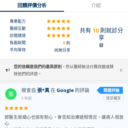
回饋評價分析
介紹
專業能力
醫病互動
共有
10
則就診分
診間環境
享
負面新聞
0
則
?
平均等待
尚無分享
您的信賴是我們的最高原則
，所以醫師無法付費改變或移
x
除他們的評語。
搜查自
張*真
在
Google
的評論
精選評論
張
3 年前
洗牙補牙
郭醫生很細心也很有耐心，會告知治療過程情況，讓病人很放
心.