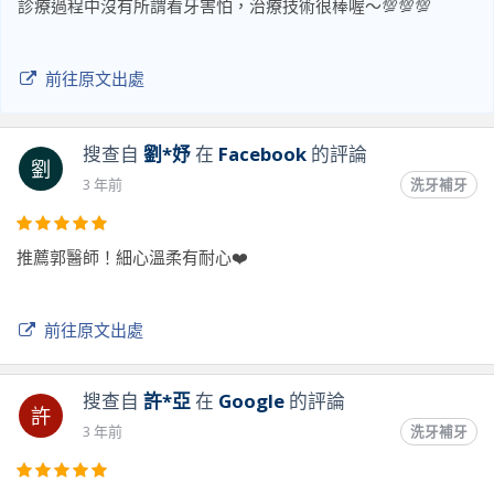
診療過程中沒有所謂看牙害怕，治療技術很棒喔～💯💯💯
前往原文出處
搜查自
劉*妤
在
Facebook
的評論
劉
3 年前
洗牙補牙
推薦郭醫師！細心溫柔有耐心❤️
前往原文出處
搜查自
許*亞
在
Google
的評論
許
3 年前
洗牙補牙