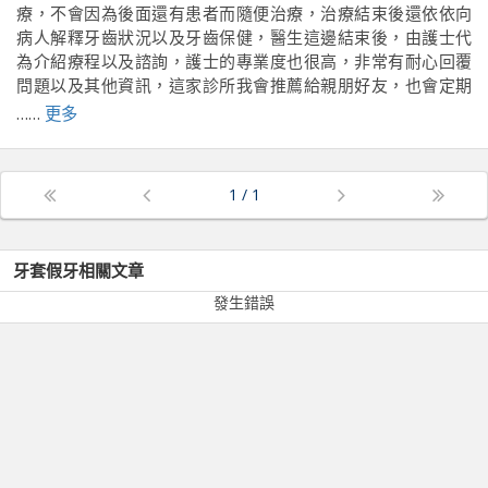
療，不會因為後面還有患者而隨便治療，治療結束後還依依向
病人解釋牙齒狀況以及牙齒保健，醫生這邊結束後，由護士代
為介紹療程以及諮詢，護士的專業度也很高，非常有耐心回覆
問題以及其他資訊，這家診所我會推薦給親朋好友，也會定期
給這家診所回診。（主治醫生：郭政憲 醫師）
……
更多
前往原文出處
1
/
1
牙套假牙
相關文章
發生錯誤