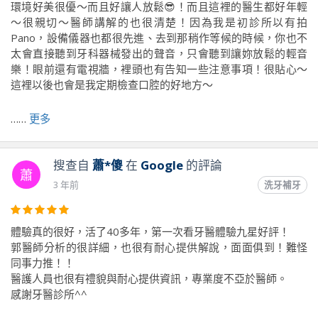
環境好美很優～而且好讓人放鬆😎！而且這裡的醫生都好年輕
～很親切～醫師講解的也很清楚！因為我是初診所以有拍
Pano，設備儀器也都很先進、去到那稍作等候的時候，你也不
太會直接聽到牙科器械發出的聲音，只會聽到讓妳放鬆的輕音
樂！眼前還有電視牆，裡頭也有告知一些注意事項！很貼心～
這裡以後也會是我定期檢查口腔的好地方～
……
更多
前往原文出處
搜查自
蕭*傻
在
Google
的評論
蕭
3 年前
洗牙補牙
體驗真的很好，活了40多年，第一次看牙醫體驗九星好評！
郭醫師分析的很詳細，也很有耐心提供解說，面面俱到！難怪
同事力推！！
醫護人員也很有禮貌與耐心提供資訊，專業度不亞於醫師。
感謝牙醫診所^^