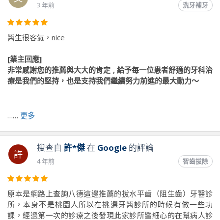
前往原文出處
3 年前
洗牙補牙
醫生很客氣，nice
[業主回應]
非常感謝您的推薦與大大的肯定 , 給予每一位患者舒適的牙科治
療是我們的堅持，也是支持我們繼續努力前進的最大動力～
前往原文出處
……
更多
搜查自
許*傑
在
Google
的評論
許
4 年前
智齒拔除
原本是網路上查詢八德這邊推薦的拔水平齒（阻生齒）牙醫診
所，本身不是桃園人所以在挑選牙醫診所的時候有做一些功
課，經過第一次的診療之後發現此家診所蠻細心的在幫病人診