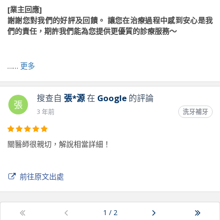
[業主回應]
謝謝您對我們的好評及回饋。 讓您在治療過程中感到安心是我
們的責任，期許我們能為您提供更優質的診療服務～
前往原文出處
……
更多
搜查自
張*源
在
Google
的評論
張
3 年前
洗牙補牙
關醫師很親切，解說相當詳細！
前往原文出處
1
/
2