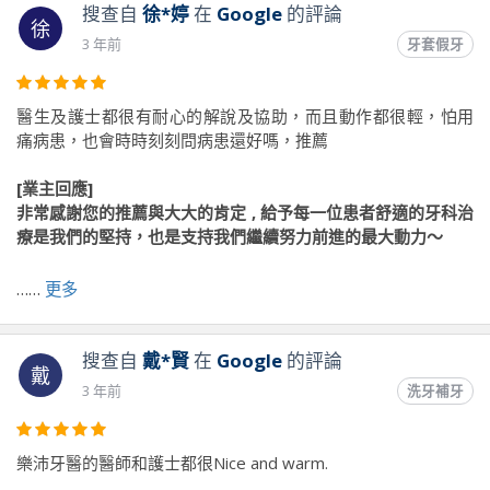
搜查自
徐*婷
在
Google
的評論
徐
3 年前
牙套假牙
醫生及護士都很有耐心的解說及協助，而且動作都很輕，怕用
痛病患，也會時時刻刻問病患還好嗎，推薦
[業主回應]
非常感謝您的推薦與大大的肯定 , 給予每一位患者舒適的牙科治
療是我們的堅持，也是支持我們繼續努力前進的最大動力～
……
更多
前往原文出處
搜查自
戴*賢
在
Google
的評論
戴
3 年前
洗牙補牙
樂沛牙醫的醫師和護士都很Nice and warm.