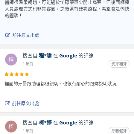
醫師很溫柔親切，可能過於忙碌藥單少開止痛藥，但後面櫃檯
人員處理方式也非常客氣，之後還有幾次療程，希望會是愉快
的體驗！
前往原文出處
搜查自
程*瑜
在
Google
的評論
程
3 年前
洗牙補牙
裡面的牙醫跟助理都很親切，也很有耐心的跟妳說明狀況
前往原文出處
搜查自
柯*婷
在
Google
的評論
柯
3 年前
牙套假牙