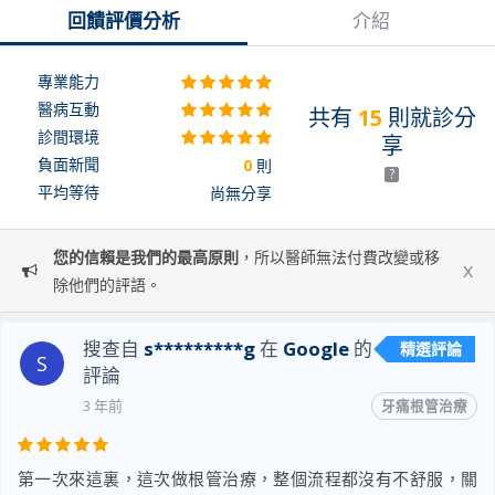
回饋評價分析
介紹
專業能力
醫病互動
共有
15
則就診分
診間環境
享
負面新聞
0
則
?
平均等待
尚無分享
您的信賴是我們的最高原則
，所以醫師無法付費改變或移
x
除他們的評語。
搜查自
s*********g
在
Google
的
精選評論
S
評論
3 年前
牙痛根管治療
第一次來這裏，這次做根管治療，整個流程都沒有不舒服，關