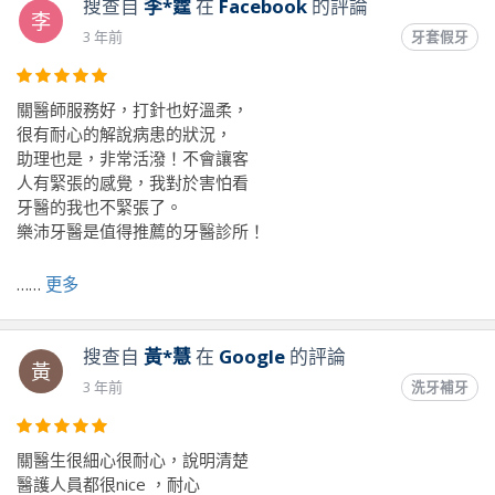
搜查自
李*霆
在
Facebook
的評論
李
3 年前
牙套假牙
關醫師服務好，打針也好溫柔，
很有耐心的解說病患的狀況，
助理也是，非常活潑！不會讓客
人有緊張的感覺，我對於害怕看
牙醫的我也不緊張了。
樂沛牙醫是值得推薦的牙醫診所！
……
更多
前往原文出處
搜查自
黃*慧
在
Google
的評論
黃
3 年前
洗牙補牙
關醫生很細心很耐心，說明清楚
醫護人員都很nice ，耐心