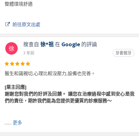
整體環境舒適
前往原文出處
搜查自
徐*祖
在
Google
的評論
徐
3 年前
牙套假牙
醫生和藹親切,心理比較沒壓力,設備也完善。
[業主回應]
謝謝您對我們的好評及回饋。 讓您在治療過程中感到安心是我
們的責任，期許我們能為您提供更優質的診療服務～
前往原文出處
……
更多