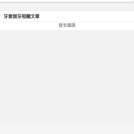
牙套假牙
相關文章
發生錯誤
服務條款
隱私政策
常見問題
醫師專區
關於我們