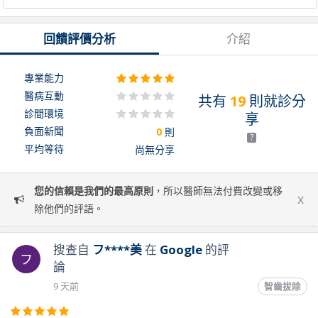
回饋評價分析
介紹
專業能力
醫病互動
共有
19
則就診分
診間環境
享
負面新聞
0
則
?
平均等待
尚無分享
您的信賴是我們的最高原則
，所以醫師無法付費改變或移
x
除他們的評語。
搜查自
フ****美
在
Google
的評
フ
論
9 天前
智齒拔除