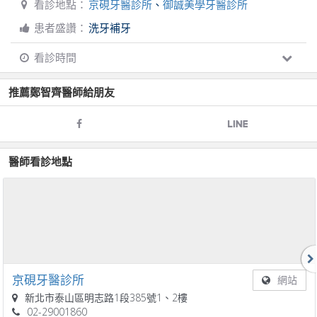
看診地點：
京硯牙醫診所
、
御誠美學牙醫診所
患者盛讚：
洗牙補牙
看診時間
推薦
鄭智齊
醫師給朋友
醫師看診地點
京硯牙醫診所
網站
新北市泰山區明志路1段385號1、2樓
02-29001860