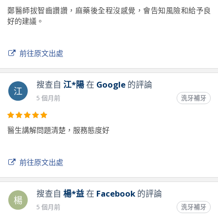
鄭醫師拔智齒讚讚，麻藥後全程沒感覺，會告知風險和給予良
好的建議。
前往原文出處
搜查自
江*陽
在
Google
的評論
江
5 個月前
洗牙補牙
醫生講解問題清楚，服務態度好
前往原文出處
搜查自
楊*益
在
Facebook
的評論
楊
5 個月前
洗牙補牙