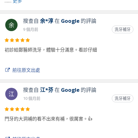
……
更多
前往原文出處
搜查自
余*淳
在
Google
的評論
余
9 個月前
洗牙補牙
初診給鄭醫師洗牙，體驗十分滿意。看診仔細
前往原文出處
搜查自
江*芬
在
Google
的評論
江
10 個月前
洗牙補牙
門牙的大洞補的看不出來有補，很厲害。👍