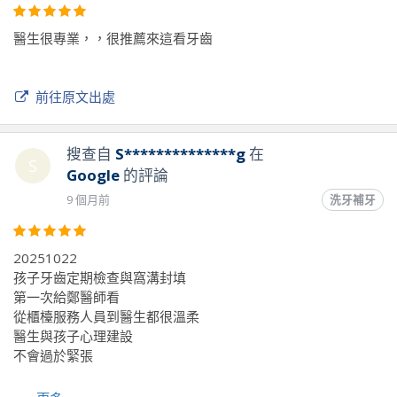
醫生很專業，，很推薦來這看牙齒
前往原文出處
搜查自
S**************g
在
S
Google
的評論
9 個月前
洗牙補牙
20251022
孩子牙齒定期檢查與窩溝封填
第一次給鄭醫師看
從櫃檯服務人員到醫生都很溫柔
醫生與孩子心理建設
不會過於緊張