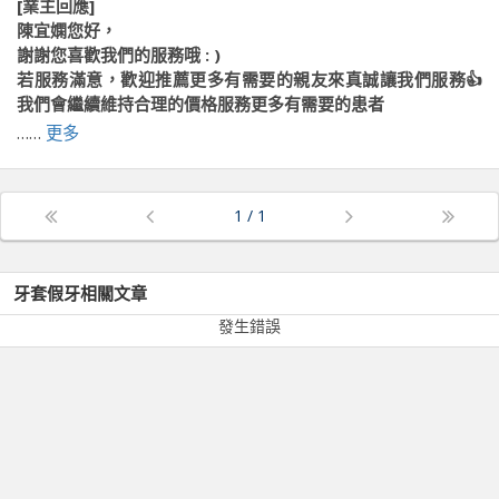
[業主回應]
陳宜嫻您好，
謝謝您喜歡我們的服務哦 : )
若服務滿意，歡迎推薦更多有需要的親友來真誠讓我們服務👍
我們會繼續維持合理的價格服務更多有需要的患者
歡迎可以加入我們的官方LINE帳號，會有專人線上為您服務😊
……
更多
請點選下面連結加入：https://lihi.cc/oBmUY
『真』心邀請您一同維護牙齒的健康✨
1
/
1
『誠』意提供您合理的價格高品質的照護😍
『牙』科專業團隊幫你找回咬合的權利💪
『醫』療相關問題歡迎線上免費諮詢🙋‍♂️
牙套假牙
相關文章
#真誠牙醫 #平價植牙 #全口重建 #Allon4一日重建 #牙周病治
發生錯誤
療 #假牙全瓷冠 #美學貼片 #3D電腦斷層 #牙周專科 #植牙專
科 #專業植牙團隊進駐 #台中西屯植牙 #台中西區植牙 #東海
商圈牙醫 #逢甲看牙 #真心誠醫 ​『醫』療相關問題歡迎線上免
費諮詢🙋‍♂️
前往原文出處