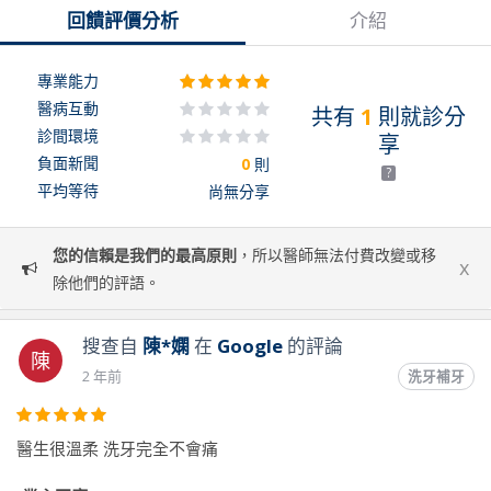
回饋評價分析
介紹
專業能力
醫病互動
共有
1
則就診分
診間環境
享
負面新聞
0
則
?
平均等待
尚無分享
您的信賴是我們的最高原則
，所以醫師無法付費改變或移
x
除他們的評語。
搜查自
陳*嫻
在
Google
的評論
陳
2 年前
洗牙補牙
醫生很溫柔 洗牙完全不會痛