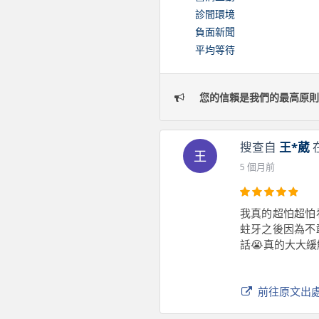
診間環境
負面新聞
平均等待
您的信賴是我們的最高原則
搜查自
王*葳
王
5 個月前
我真的超怕超怕
蛀牙之後因為不
話😭真的大大緩
前往原文出