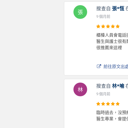
搜查自
張*恆
張
9 個月前
櫃檯人員會電話
醫生與護士很有
很推薦來這裡
前往原文出
搜查自
林*喻
林
9 個月前
臨時過去，沒預
醫生專業，會提