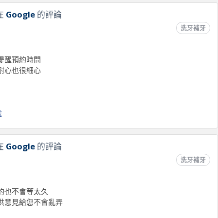
在
Google
的評論
洗牙補牙
提醒預約時間
耐心也很細心
處
在
Google
的評論
洗牙補牙
約也不會等太久
供意見給您不會亂弄