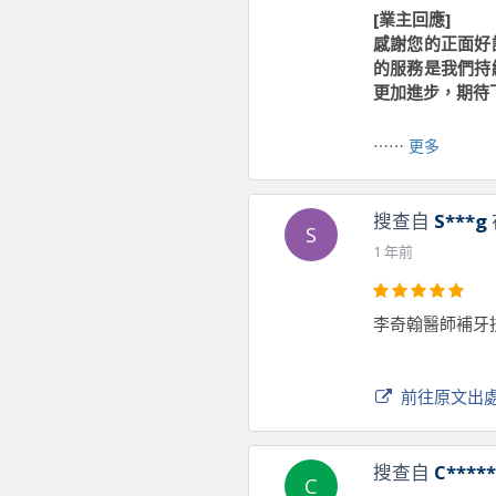
[業主回應]
感謝您的正面好
的服務是我們持
更加進步，期待
⋯⋯
更多
前往原文出
搜查自
S***g
S
1 年前
李奇翰醫師補牙
前往原文出
搜查自
C*****
C