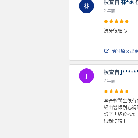
搜查自
林*丞
林
2 年前
洗牙很細心
前往原文出
搜查自
J*****
J
2 年前
李奇翰醫生很有
經由醫師耐心說
診了！終於找到
很親切唷！