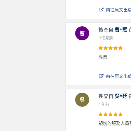
前往原文出
搜查自
曹*熙
曹
9 個月前
專業
前往原文出
搜查自
吳*廷
吳
1 年前
親切的服務人員