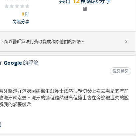
共有
12
則就診分享
?
0
則
尚無分享
x
，所以醫師無法付費改變或移除他們的評語。
在
Google
的評論
洗牙補牙
看牙醫還好這次回診醫生跟護士依然很親切🥹上次去看是五年前
敢洗牙就沒去。洗牙的過程雖然很痛但護士會在旁邊很溫柔的說
解我的緊張感🥹
處