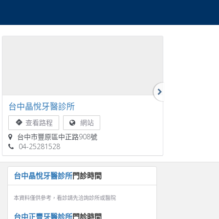
台中晶悅牙醫診所
台中正豐牙
查看路程
網站
查看路
台中市豐原區中正路908號
臺中市豐原
04-25281528
04-25263
台中晶悅牙醫診所
門診時間
本資料僅供參考，看診請先洽詢診所或醫院
台中正豐牙醫診所
門診時間