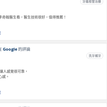
牙痛根管治療
李奇翰醫生看，醫生技術很好，值得推薦！
處
在
Google
的評論
洗牙補牙
度讓人感覺很可靠，
心感。
處