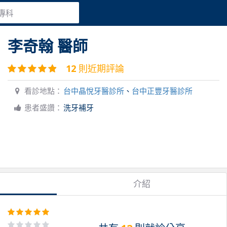
專科
李奇翰
醫師
12
則近期評論
看診地點：
台中晶悅牙醫診所
、
台中正豐牙醫診所
患者盛讚：
洗牙補牙
介紹