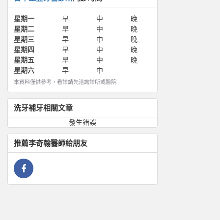
星期一
早
中
晚
星期二
早
中
晚
星期三
早
中
晚
星期四
早
中
晚
星期五
早
中
晚
星期六
早
中
本資料僅供參考，看診請先洽詢診所或醫院
洗牙補牙
相關文章
發生錯誤
推薦
李奇翰
醫師給朋友