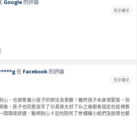
在
Google
的評論
洗牙補牙
處
*****g
在
Facebook
的評論
洗牙補牙
耐心，也很尊重小孩子的想法及意願！雖然孩子本身很緊張，但
明後，孩子也同意拔牙了😌真是太好了👍之後都會固定在這裡看
一間環境舒適，醫師耐心十足的院所了😎櫃檯小姐們及助理也都