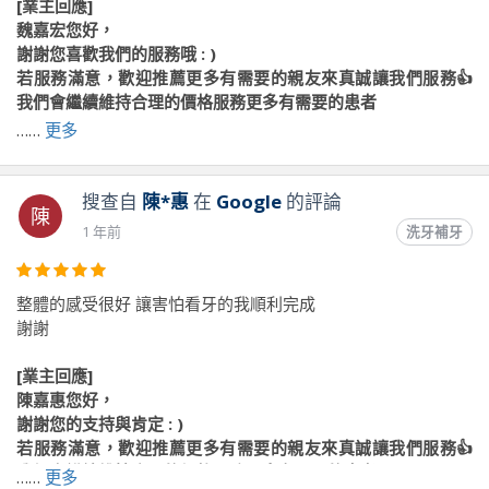
[業主回應]
魏嘉宏您好，
謝謝您喜歡我們的服務哦 : )
若服務滿意，歡迎推薦更多有需要的親友來真誠讓我們服務👍
我們會繼續維持合理的價格服務更多有需要的患者
歡迎可以加入我們的官方LINE帳號，會有專人線上為您服務😊
……
更多
請點選下面連結加入：https://lihi.cc/oBmUY
『真』心邀請您一同維護牙齒的健康✨
搜查自
陳*惠
在
Google
的評論
陳
『誠』意提供您合理的價格高品質的照護😍
1 年前
洗牙補牙
『牙』科專業團隊幫你找回咬合的權利💪
『醫』療相關問題歡迎線上免費諮詢🙋‍♂️
整體的感受很好 讓害怕看牙的我順利完成
#真誠牙醫 #平價植牙 #全口重建 #Allon4一日重建 #牙周病治
謝謝
療 #假牙全瓷冠 #美學貼片 #3D電腦斷層 #牙周專科 #植牙專
科 #專業植牙團隊進駐 #台中西屯植牙 #台中西區植牙 #東海
[業主回應]
商圈牙醫 #逢甲看牙 #真心誠醫 ​『醫』療相關問題歡迎線上免
陳嘉惠您好，
費諮詢🙋‍♂️
謝謝您的支持與肯定 : )
若服務滿意，歡迎推薦更多有需要的親友來真誠讓我們服務👍
我們會繼續維持合理的價格服務更多有需要的患者
……
更多
前往原文出處