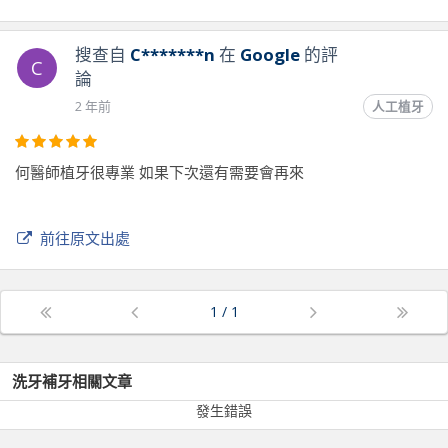
歡迎可以加入我們的官方LINE帳號，會有專人線上為您服務😊
請點選下面連結加入：https://lihi.cc/oBmUY
搜查自
C*******n
在
Google
的評
C
『真』心邀請您一同維護牙齒的健康✨
論
『誠』意提供您合理的價格高品質的照護😍
2 年前
人工植牙
『牙』科專業團隊幫你找回咬合的權利💪
『醫』療相關問題歡迎線上免費諮詢🙋‍♂️
何醫師植牙很專業 如果下次還有需要會再來
#真誠牙醫 #平價植牙 #全口重建 #Allon4一日重建 #牙周病治
療 #假牙全瓷冠 #美學貼片 #3D電腦斷層 #牙周專科 #植牙專
科 #專業植牙團隊進駐 #台中西屯植牙 #台中西區植牙 #東海
前往原文出處
商圈牙醫 #逢甲看牙 #真心誠醫 ​『醫』療相關問題歡迎線上免
費諮詢🙋‍♂️
1
/
1
前往原文出處
洗牙補牙
相關文章
發生錯誤