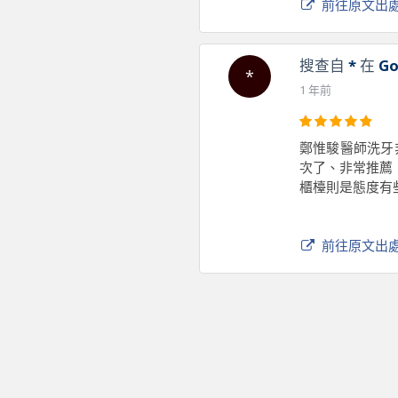
前往原文出
搜查自
*
在
Go
*
1 年前
鄭惟駿醫師洗牙
次了、非常推薦
櫃檯則是態度有
前往原文出