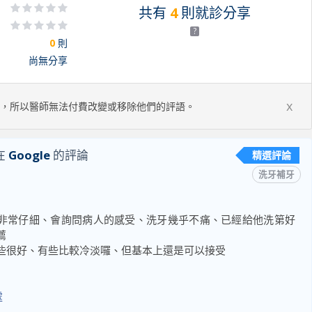
共有
4
則就診分享
?
0
則
尚無分享
x
，所以醫師無法付費改變或移除他們的評語。
在
Google
的評論
精選評論
洗牙補牙
非常仔細、會詢問病人的感受、洗牙幾乎不痛、已經給他洗第好
薦
些很好、有些比較冷淡囉、但基本上還是可以接受
處