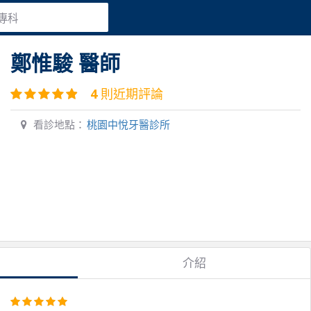
專科
鄭惟駿
醫師
4
則近期評論
看診地點：
桃園中悅牙醫診所
介紹