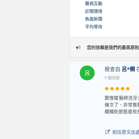
醫病互動
診間環境
負面新聞
平均等待
您的信賴是我們的最高原則
搜查自
呂*桐
呂
5 個月前
鄭惟駿醫師洗牙
幾次了、非常推
櫃檯則是態度有
前往原文出