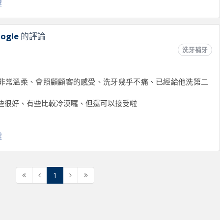
處
ogle
的評論
洗牙補牙
非常溫柔、會照顧顧客的感受、洗牙幾乎不痛、已經給他洗第二
些很好、有些比較冷漠囉、但還可以接受啦
處
1