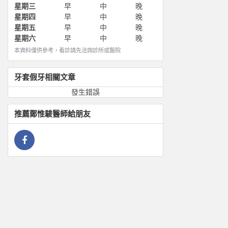
星期三
早
中
晚
星期四
早
中
晚
星期五
早
中
晚
星期六
早
中
晚
本資料僅供參考，看診請先洽詢診所或醫院
牙套假牙
相關文章
發生錯誤
推薦
鄭惟駿
醫師給朋友