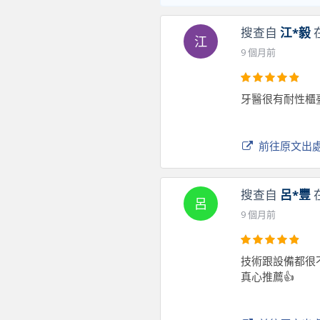
搜查自
江*毅
江
9 個月前
牙醫很有耐性櫃
前往原文出
搜查自
呂*豐
呂
9 個月前
技術跟設備都很
真心推薦👍