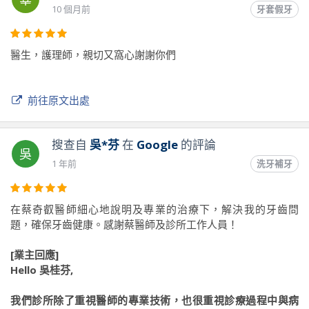
10 個月前
牙套假牙
醫生，護理師，親切又窩心謝謝你們
前往原文出處
搜查自
吳*芬
在
Google
的評論
吳
1 年前
洗牙補牙
在蔡奇叡醫師細心地說明及專業的治療下，解決我的牙齒問
題，確保牙齒健康。感謝蔡醫師及診所工作人員！
[業主回應]
Hello 吳桂芬,
我們診所除了重視醫師的專業技術，也很重視診療過程中與病