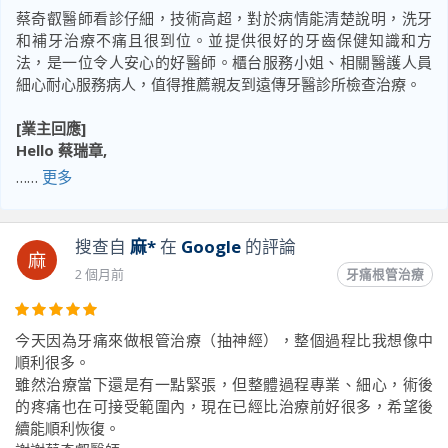
蔡奇叡醫師看診仔細，技術高超，對於病情能清楚說明，洗牙
和補牙治療不痛且很到位。並提供很好的牙齒保健知識和方
法，是一位令人安心的好醫師。櫃台服務小姐、相關醫護人員
細心耐心服務病人，值得推薦親友到遠傳牙醫診所檢查治療。
[業主回應]
Hello 蔡瑞章,
……
更多
我們診所除了重視醫師的專業技術，也很重視診療過程中與病
患的溝通，很開心讓您感受到我們的用心！讓您清楚掌握狀
況，也才能對醫師的專業感到安心信賴，診療時有任何想法都
搜查自
麻*
在
Google
的評論
麻
歡迎跟醫師討論，我們也會轉達您的鼓勵喔！謝謝蔡瑞章^^
2 個月前
牙痛根管治療
遠傳牙醫診所敬上
今天因為牙痛來做根管治療（抽神經），整個過程比我想像中
順利很多。
前往原文出處
雖然治療當下還是有一點緊張，但整體過程專業、細心，術後
的疼痛也在可接受範圍內，現在已經比治療前好很多，希望後
續能順利恢復。