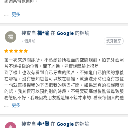
謝謝蔡奇叡醫師。
……
更多
前往原文出處
搜查自
楊*喻
在
Google
的評論
楊
2 個月前
洗牙補牙
第一次來這間診所，不熟悉診所裡面的空間規劃，拍完牙齒照
片不說樓梯的位置，問了才進，老實說體驗上很差
到了樓上也沒有看到自己牙齒的照片，不知道自己拍照的意義
在哪裡，沒有告知包包可以放在哪裡，就連洗牙時也沒有提醒
一句就直接捏我的下巴把我的嘴巴打開，如果是真的很趕時間
的話，我其實可以預約別的時段，不需要硬塞然後亂做導致服
務態度不好，我是因為朋友說這裡不錯才來的...看來每個人的體
驗都不一樣
……
更多
前往原文出處
搜查自
李*賢
在
Google
的評論
李