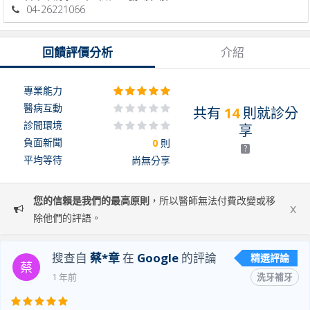
04-26221066
回饋評價分析
介紹
專業能力
醫病互動
共有
14
則就診分
診間環境
享
負面新聞
0
則
?
平均等待
尚無分享
您的信賴是我們的最高原則
，所以醫師無法付費改變或移
x
除他們的評語。
搜查自
蔡*章
在
Google
的評論
精選評論
蔡
1 年前
洗牙補牙