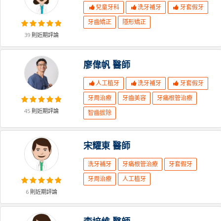
兒童牙科
洗牙補牙
牙套假牙
牙齒矯正
隱形矯正
39
則近期評論
廖偉帆
醫師
人工植牙
洗牙補牙
牙套假牙
牙周治療
牙齒美容
牙痛根管治療
45
則近期評論
智齒拔除
宋耀東
醫師
洗牙補牙
牙痛根管治療
牙套假牙
牙周治療
人工植牙
6
則近期評論