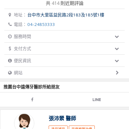
共
414
則近期評論
地址：
台中市大里區益民路2段183及185號1樓
電話：
04-24853333
服務時間
支付方式
便民資訊
網站
推薦
台中遠傳牙醫診所
給朋友
張沛縈
醫師