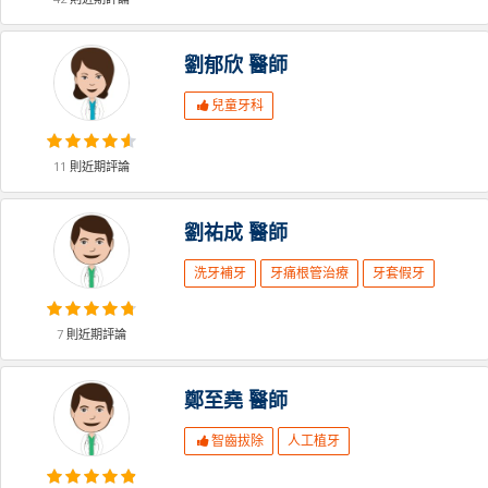
劉郁欣
醫師
兒童牙科
11
則近期評論
劉祐成
醫師
洗牙補牙
牙痛根管治療
牙套假牙
7
則近期評論
鄭至堯
醫師
智齒拔除
人工植牙