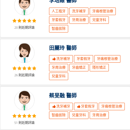
李培維
醫師
人工植牙
洗牙補牙
牙痛根管治療
牙套假牙
牙周治療
兒童牙科
20
則近期評論
智齒拔除
田麗玲
醫師
洗牙補牙
牙套假牙
牙痛根管治療
牙周治療
牙齒矯正
隱形矯正
26
則近期評論
兒童牙科
蔡旻融
醫師
洗牙補牙
牙套假牙
牙痛根管治療
智齒拔除
兒童牙科
牙周治療
51
則近期評論