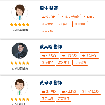
周佳
醫師
洗牙補牙
牙痛根管治療
牙套假牙
牙周治療
牙齒矯正
隱形矯正
14
則近期評論
兒童牙科
蔡其翰
醫師
人工植牙
牙周治療
牙套假牙
牙齒美容
洗牙補牙
智齒拔除
40
則近期評論
黃偉珍
醫師
洗牙補牙
人工植牙
牙痛根管治療
牙周治療
牙套假牙
42
則近期評論