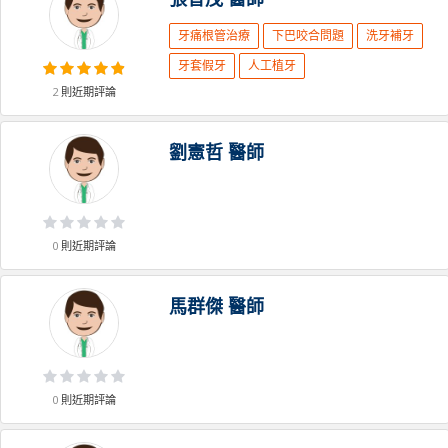
牙痛根管治療
下巴咬合問題
洗牙補牙
牙套假牙
人工植牙
2
則近期評論
劉憲哲
醫師
0
則近期評論
馬群傑
醫師
0
則近期評論