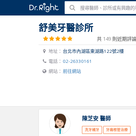
搜尋醫師、診所或有興趣的
舒美牙醫診所
共
149
則近期評
地址：
台北市內湖區東湖路122號2樓
電話：
02-26330161
網站：
前往網站
陳芝安
醫師
洗牙補牙
牙痛根管治療