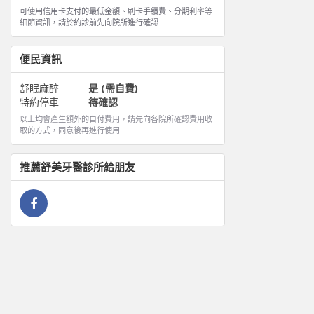
可使用信用卡支付的最低金額、刷卡手續費、分期利率等
細節資訊，請於約診前先向院所進行確認
便民資訊
舒眠麻醉
是 (需自費)
特約停車
待確認
以上均會產生額外的自付費用，請先向各院所確認費用收
取的方式，同意後再進行使用
推薦
舒美牙醫診所
給朋友