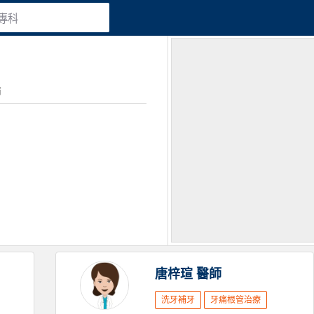
專科
論
唐梓瑄
醫師
洗牙補牙
牙痛根管治療