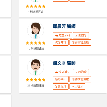
1
則近期評論
邱晨芳
醫師
兒童牙科
牙套假牙
洗牙補牙
牙痛根管治療
19
則近期評論
謝文財
醫師
洗牙補牙
牙周治療
隱形矯正
牙痛根管治療
28
則近期評論
牙套假牙
人工植牙