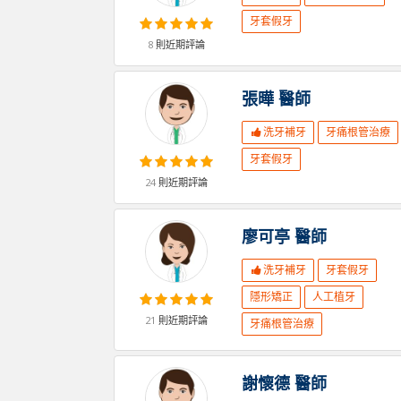
牙套假牙
8
則近期評論
張曄
醫師
洗牙補牙
牙痛根管治療
牙套假牙
24
則近期評論
廖可亭
醫師
洗牙補牙
牙套假牙
隱形矯正
人工植牙
21
則近期評論
牙痛根管治療
謝懷德
醫師