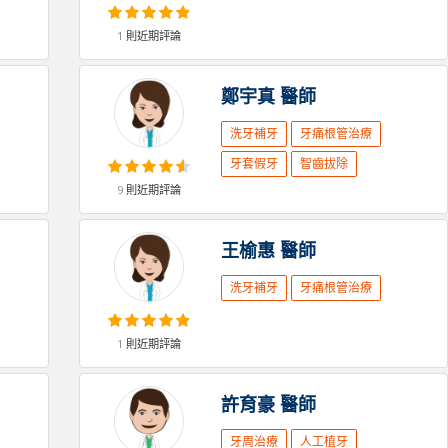
1
則近期評論
鄭宇真
醫師
洗牙補牙
牙痛根管治療
牙套假牙
智齒拔除
9
則近期評論
王榆惠
醫師
洗牙補牙
牙痛根管治療
1
則近期評論
許育豪
醫師
牙周治療
人工植牙